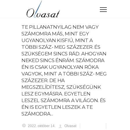
TE PILLANATNYILAG NEM VAGY
SZÁMOMRA MÁS, MINT EGY
UGYANOLYAN KISFIÚ, MINT A
TÖBBI SZÁZ- MEG SZÁZEZER. ÉS
SZÜKSÉGEM SINCS RÁD. AHOGYAN
NEKED SINCS ÉNRÁM. SZÁMODRA
ÉN IS CSAK UGYANOLYAN RÓKA
VAGYOK, MINT A TÖBBI SZÁZ- MEG
SZÁZEZER. DE HA
MEGSZELÍDÍTESZ, SZÜKSÉGÜNK
LESZ EGYMÁSRA. EGYETLEN
LESZEL SZÁMOMRA A VILÁGON. ÉS
ÉN IS EGYETLEN LESZEK A TE
SZÁMODRA...
2022. október 14.
Olvasat