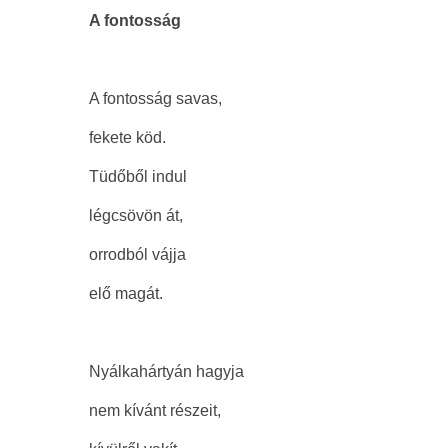
A fontosság
A fontosság savas,
fekete köd.
Tüdőből indul
légcsövön át,
orrodból vájja
elő magát.
Nyálkahártyán hagyja
nem kívánt részeit,