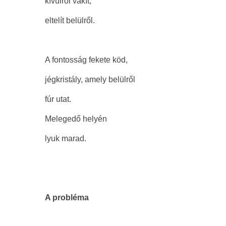
kívülről vakít,
eltelít belülről.
A fontosság fekete köd,
jégkristály, amely belülről
fúr utat.
Melegedő helyén
lyuk marad.
A probléma