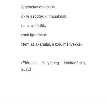
A géneket örököltük,
ők fejeződtek ki maguknak,
nem mi kértük,
csak ignoráltuk.
Nem az akarattal, a körülményekkel.
(Előretolt Helyőrség Íróakadémia,
2021)