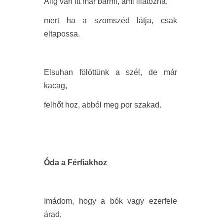
Alig van itt már bármi, ami illatozna,
mert ha a szomszéd látja, csak
eltapossa.
Elsuhan fölöttünk a szél, de már
kacag,
felhőt hoz, abból meg por szakad.
Óda a Férfiakhoz
Imádom, hogy a bók vagy ezerfele
árad,