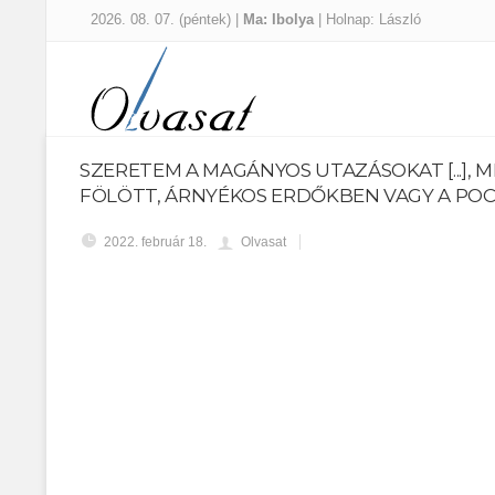
2026. 08. 07. (péntek) |
Ma: Ibolya
| Holnap: László
SZERETEM A MAGÁNYOS UTAZÁSOKAT [...], 
FÖLÖTT, ÁRNYÉKOS ERDŐKBEN VAGY A POCSO
2022. február 18.
Olvasat