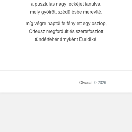
a pusztulás nagy leckéjét tanulva,
mely gyötrött szédülésbe merevíté,
míg végre naptól felfénylett egy oszlop,
Orfeusz megfordult és szertefoszlott
tündérfehér árnyként Euridiké.
Olvasat
© 2026