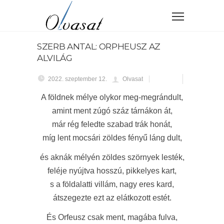
SZERB ANTAL: ORPHEUSZ AZ
ALVILÁG
2022. szeptember 12.
Olvasat
A földnek mélye olykor meg-megrándult,
amint ment zúgó száz tárnákon át,
már rég feledte szabad trák honát,
míg lent mocsári zöldes fényű láng dult,
és aknák mélyén zöldes szörnyek lesték,
feléje nyújtva hosszú, pikkelyes kart,
s a földalatti villám, nagy eres kard,
átszegezte ezt az elátkozott estét.
És Orfeusz csak ment, magába fulva,