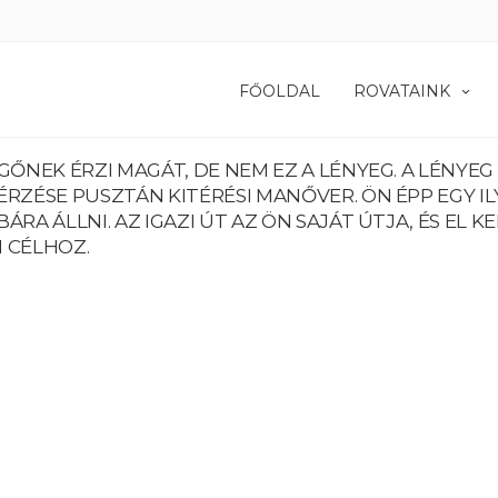
FŐOLDAL
ROVATAINK
GŐNEK ÉRZI MAGÁT, DE NEM EZ A LÉNYEG. A LÉNYEG
 ÉRZÉSE PUSZTÁN KITÉRÉSI MANŐVER. ÖN ÉPP EGY I
ÁRA ÁLLNI. AZ IGAZI ÚT AZ ÖN SAJÁT ÚTJA, ÉS EL 
N CÉLHOZ.