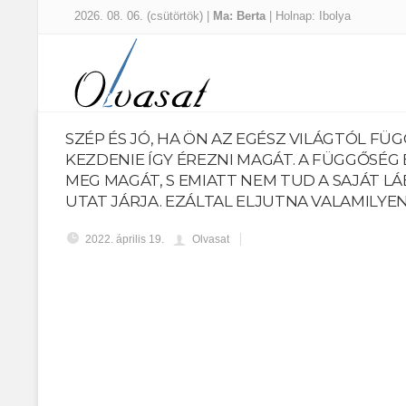
2026. 08. 06. (csütörtök) |
Ma: Berta
| Holnap: Ibolya
SZÉP ÉS JÓ, HA ÖN AZ EGÉSZ VILÁGTÓL FÜG
KEZDENIE ÍGY ÉREZNI MAGÁT. A FÜGGŐSÉG
MEG MAGÁT, S EMIATT NEM TUD A SAJÁT LÁB
UTAT JÁRJA. EZÁLTAL ELJUTNA VALAMILYE
2022. április 19.
Olvasat