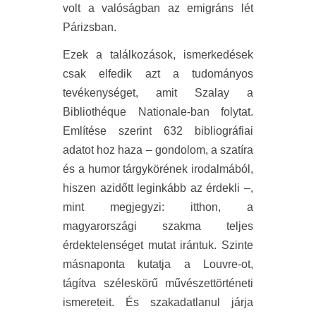
volt a valóságban az emigráns lét
Párizsban.
Ezek a találkozások, ismerkedések
csak elfedik azt a tudományos
tevékenységet, amit Szalay a
Bibliothéque Nationale-ban folytat.
Említése szerint 632 bibliográfiai
adatot hoz haza – gondolom, a szatíra
és a humor tárgykörének irodalmából,
hiszen azidőtt leginkább az érdekli –,
mint megjegyzi: itthon, a
magyarországi szakma teljes
érdektelenséget mutat irántuk. Szinte
másnaponta kutatja a Louvre-ot,
tágítva széleskörű művészettörténeti
ismereteit. És szakadatlanul járja