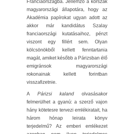
Franciaországba. Jellemző a korszak
magyarországi állapotára, hogy az
Akadémia papírokat ugyan adott az
akkor már kandidátus Szalay
franciaországi kutatásaihoz, pénzt
viszont egy fillért sem. Olyan
kölcsönökből kellett fenntartania
magát, amiket később a Párizsban élő
emigránsok magyarországi
rokonainak kellett forintban
visszafizetnie.
A
Párizsi kaland
olvasásakor
felmerülhet a gyanú: a szerző vajon
hány kötetesre tervezi emlékiratait, ha
három hónap leirata könyv
terjedelmű? Az emberi emlékezet