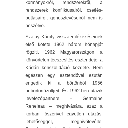
kormányokról, rendszerekről, a
rendszerek konfliktusairól, csetlés-
botlásairól, gonosztevéseiről nem is
beszélve.
Szalay Károly visszaemlékezéseinek
első kötete 1962 három hónapját
rögzíti. 1962 Magyarországon a
könyörtelen téeszesítés esztendeje, a
Kádári konszolidáció kezdete. Nem
egészen egy esztendővel ezután
engedik ki a börtönből 1956
bebörtönözöttjeit. És 1962-ben utazik
levelezőpartnere – Germaine
Reneleau – meghívására, azaz a
korban jószerivel egyetlen utazási
lehetőséggel, meghívólevéllel