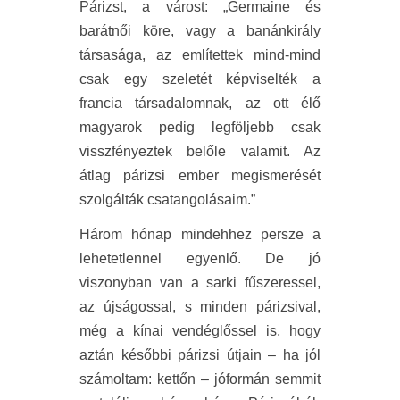
Párizst, a várost: „Germaine és
barátnői köre, vagy a banánkirály
társasága, az említettek mind-mind
csak egy szeletét képviselték a
francia társadalomnak, az ott élő
magyarok pedig legföljebb csak
visszfényeztek belőle valamit. Az
átlag párizsi ember megismerését
szolgálták csatangolásaim.”
Három hónap mindehhez persze a
lehetetlennel egyenlő. De jó
viszonyban van a sarki fűszeressel,
az újságossal, s minden párizsival,
még a kínai vendéglőssel is, hogy
aztán későbbi párizsi útjain – ha jól
számoltam: kettőn – jóformán semmit