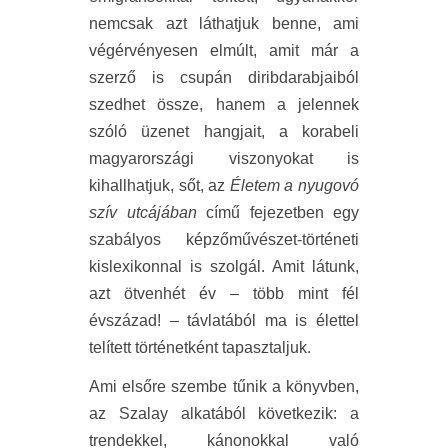
nemcsak azt láthatjuk benne, ami
végérvényesen elmúlt, amit már a
szerző is csupán diribdarabjaiból
szedhet össze, hanem a jelennek
szóló üzenet hangjait, a korabeli
magyarországi viszonyokat is
kihallhatjuk, sőt, az
Életem a nyugovó
szív utcájában
című fejezetben egy
szabályos képzőművészet-történeti
kislexikonnal is szolgál. Amit látunk,
azt ötvenhét év – több mint fél
évszázad! – távlatából ma is élettel
telített történetként tapasztaljuk.
Ami elsőre szembe tűnik a könyvben,
az Szalay alkatából következik: a
trendekkel, kánonokkal való