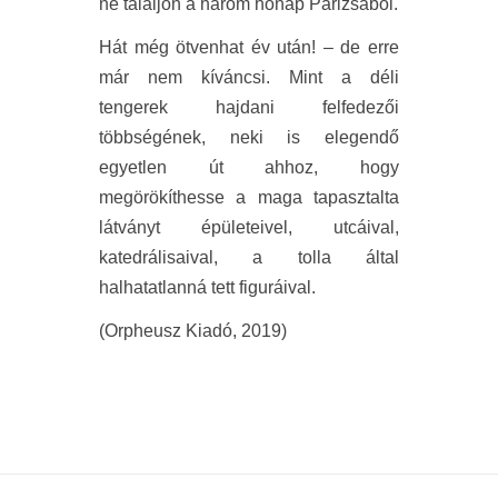
ne találjon a három hónap Párizsából.
Hát még ötvenhat év után! – de erre
már nem kíváncsi. Mint a déli
tengerek hajdani felfedezői
többségének, neki is elegendő
egyetlen út ahhoz, hogy
megörökíthesse a maga tapasztalta
látványt épületeivel, utcáival,
katedrálisaival, a tolla által
halhatatlanná tett figuráival.
(Orpheusz Kiadó, 2019)