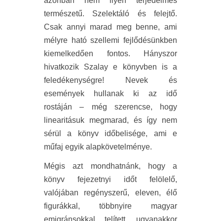
azonban nem ilyen terjedelmes
természetű. Szelektáló és felejtő.
Csak annyi marad meg benne, ami
mélyre ható szellemi fejlődésünkben
kiemelkedően fontos. Hányszor
hivatkozik Szalay e könyvben is a
feledékenységre! Nevek és
események hullanak ki az idő
rostáján – még szerencse, hogy
linearitásuk megmarad, és így nem
sérül a könyv időbelisége, ami e
műfaj egyik alapkövetelménye.
Mégis azt mondhatnánk, hogy a
könyv fejezetnyi időt felölelő,
valójában regényszerű, eleven, élő
figurákkal, többnyire magyar
emigránsokkal telített, ugyanakkor