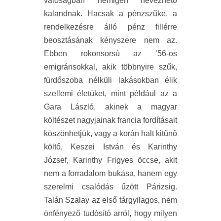
valóságban nemigen nevezhető
kalandnak. Hacsak a pénzszűke, a
rendelkezésre álló pénz fillérre
beosztásának kényszere nem az.
Ebben rokonsorsú az ’56-os
emigránsokkal, akik többnyire szűk,
fürdőszoba nélküli lakásokban élik
szellemi életüket, mint például az a
Gara László, akinek a magyar
költészet nagyjainak francia fordításait
köszönhetjük, vagy a korán halt kitűnő
költő, Keszei István és Karinthy
József, Karinthy Frigyes öccse, akit
nem a forradalom bukása, hanem egy
szerelmi csalódás űzött Párizsig.
Talán Szalay az első tárgyilagos, nem
önfényező tudósító arról, hogy milyen