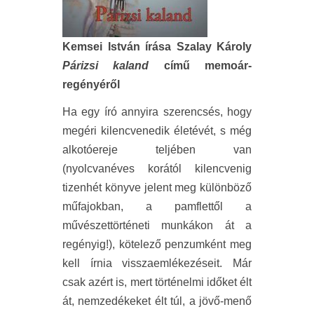
Kemsei István írása
Szalay Károly
Párizsi kaland
című memoár-
regényéről
Ha egy író annyira szerencsés, hogy
megéri kilencvenedik életévét, s még
alkotóereje teljében van
(nyolcvanéves korától kilencvenig
tizenhét könyve jelent meg különböző
műfajokban, a pamflettől a
művészettörténeti munkákon át a
regényig!), kötelező penzumként meg
kell írnia visszaemlékezéseit. Már
csak azért is, mert történelmi időket élt
át, nemzedékeket élt túl, a jövő-menő