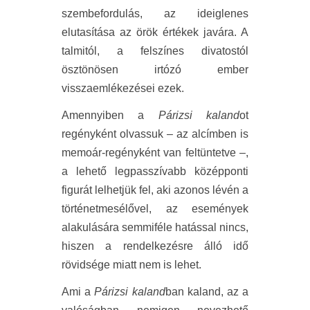
szembefordulás, az ideiglenes
elutasítása az örök értékek javára. A
talmitól, a felszínes divatostól
ösztönösen irtózó ember
visszaemlékezései ezek.
Amennyiben a
Párizsi kaland
ot
regényként olvassuk – az alcímben is
memoár-regényként van feltüntetve –,
a lehető legpasszívabb középponti
figurát lelhetjük fel, aki azonos lévén a
történetmesélővel, az események
alakulására semmiféle hatással nincs,
hiszen a rendelkezésre álló idő
rövidsége miatt nem is lehet.
Ami a
Párizsi kaland
ban kaland, az a