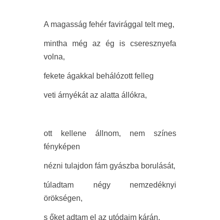
A magasság fehér favirággal telt meg,
mintha még az ég is cseresznyefa
volna,
fekete ágakkal behálózott felleg
veti árnyékát az alatta állókra,
ott kellene állnom, nem színes
fényképen
nézni tulajdon fám gyászba borulását,
túladtam négy nemzedéknyi
örökségen,
s őket adtam el az utódaim kárán,