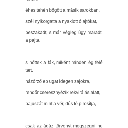
éhes tehén bőgött a másik sarokban,
szél nyikorgatta a nyaklott ólajtókat,
beszakadt, s már végleg úgy maradt,
a pajta,
s nőttek a fák, miként minden ég felé
tart,
házőrző eb ugat idegen zajokra,
rendőr cseresznyézik rekvirálás alatt,
bajuszát mint a vér, dús lé pirosítja,
csak az ádáz törvényt megszegni ne