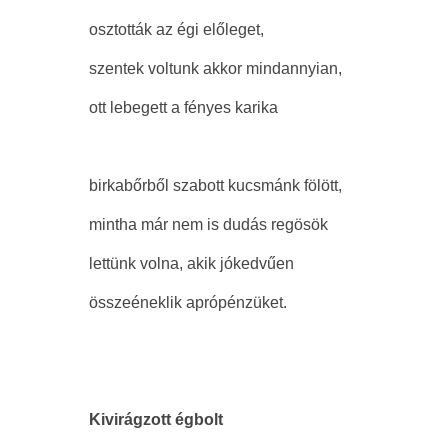
osztották az égi előleget,
szentek voltunk akkor mindannyian,
ott lebegett a fényes karika
birkabőrből szabott kucsmánk fölött,
mintha már nem is dudás regösök
lettünk volna, akik jókedvűen
összeéneklik aprópénzüket.
Kivirágzott égbolt