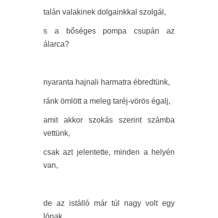
talán valakinek dolgainkkal szolgál,
s a bőséges pompa csupán az
álarca?
nyaranta hajnali harmatra ébredtünk,
ránk ömlött a meleg taréj-vörös égalj,
amit akkor szokás szerint számba
vettünk,
csak azt jelentette, minden a helyén
van,
de az istálló már túl nagy volt egy
lónak,