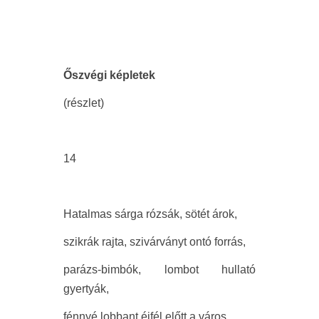
Őszvégi képletek
(részlet)
14
Hatalmas sárga rózsák, sötét árok,
szikrák rajta, szivárványt ontó forrás,
parázs-bimbók, lombot hullató
gyertyák,
fénnyé lobbant éjfél előtt a város,