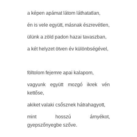
a képen apámat látom láthatatlan,
én is vele együtt, másnak észrevétlen,
ülünk a zöld padon hazai tavaszban,
a két helyzet ötven év különbségével,
föltolom fejemre apai kalapom,
vagyunk együtt mozgó ikrek vén
kettőse,
akiket valaki csősznek hátrahagyott,
mint hosszú árnyékot,
gyepszőnyegbe szőve.