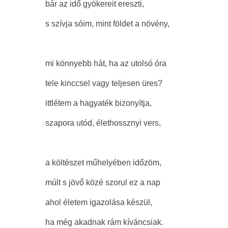
bár az idő gyökereit ereszti,
s szívja sóim, mint földet a növény,
mi könnyebb hát, ha az utolsó óra
tele kinccsel vagy teljesen üres?
ittlétem a hagyaték bizonyítja,
szapora utód, élethossznyi vers,
a költészet műhelyében időzöm,
múlt s jövő közé szorul ez a nap
ahol életem igazolása készül,
ha még akadnak rám kíváncsiak.