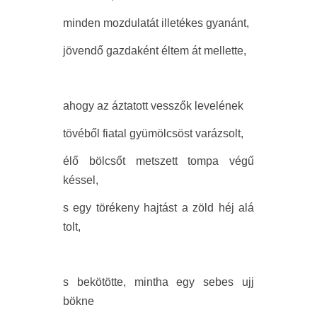
minden mozdulatát illetékes gyanánt,
jövendő gazdaként éltem át mellette,
ahogy az áztatott vesszők levelének
tövéből fiatal gyümölcsöst varázsolt,
élő bölcsőt metszett tompa végű
késsel,
s egy törékeny hajtást a zöld héj alá
tolt,
s bekötötte, mintha egy sebes ujj
bökne