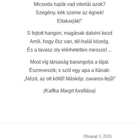
Micsoda hajók vad vitorlái azok?
Szegény, kék szeme az égnek!
Eltakarják!”
S fojtott hangon, magának dalolni kezd
Arról, hogy ősz van, tél-halál közelg,
És a tavasz oly elérhetetlen messze!…
Most víg társaság barangolja a tájat.
Észreveszik; s szól egy apa a fiának:
„Nézd, az ott költő! Máskép: zavaros-fejű!”
(Kaffka Margit fordítása)
Olvasat
© 2026