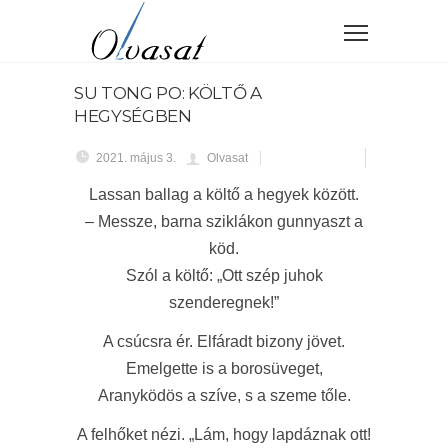
SU TONG PO: KÖLTŐ A
HEGYSÉGBEN
2021. május 3.
Olvasat
Lassan ballag a költő a hegyek között.
– Messze, barna sziklákon gunnyaszt a
köd.
Szól a költő: „Ott szép juhok
szenderegnek!”
A csúcsra ér. Elfáradt bizony jövet.
Emelgette is a borosüveget,
Aranyködös a szíve, s a szeme tőle.
A felhőket nézi. „Lám, hogy lapdáznak ott!