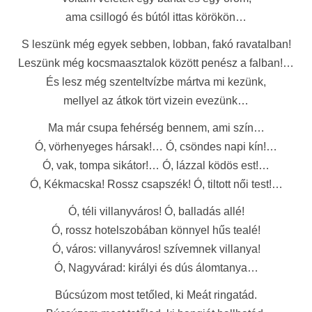
ama csillogó és bútól ittas körökön…
S leszünk még egyek sebben, lobban, fakó ravatalban!
Leszünk még kocsmaasztalok között penész a falban!…
És lesz még szenteltvízbe mártva mi kezünk,
mellyel az átkok tört vizein evezünk…
Ma már csupa fehérség bennem, ami szín…
Ó, vörhenyeges hársak!… Ó, csöndes napi kín!…
Ó, vak, tompa sikátor!… Ó, lázzal ködös est!…
Ó, Kékmacska! Rossz csapszék! Ó, tiltott női test!…
Ó, téli villanyváros! Ó, balladás allé!
Ó, rossz hotelszobában könnyel hűs tealé!
Ó, város: villanyváros! szívemnek villanya!
Ó, Nagyvárad: királyi és dús álomtanya…
Búcsúzom most tetőled, ki Meát ringatád.