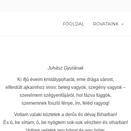
FŐOLDAL
ROVATAINK
Juhász Gyulának
Ki ifjú éveim kristálypoharát, eme drága várost,
elferdült ajkaimhoz vinni: beteg vagyok, szegény vagyok –
szerelmem szégyenfájáról, hol fázva függök,
szememnek foszló fénye, ím, feléd ragyog!
Voltam valaki köztetek a derűs és dévaj Biharban!
És ó, be sírtam, ó, be nyögtem sok-sok vészben és viharban!
Voltam veletek egy bánat és egy öröm,