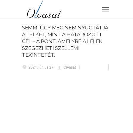
SEMMI ÚGY MEG NEM NYUGTATJA
A LELKET, MINT A HATÁROZOTT
CÉL – A PONT, AMELYRE A LÉLEK
SZEGEZHETI SZELLEMI
TEKINTETÉT.
2024. június 27.
Olvasat