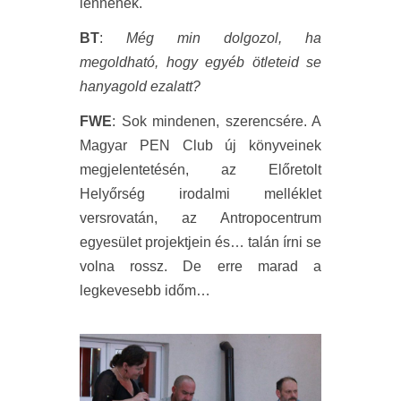
lennének.
BT
:
Még min dolgozol, ha
megoldható, hogy egyéb ötleteid se
hanyagold ezalatt?
FWE
: Sok mindenen, szerencsére. A
Magyar PEN Club új könyveinek
megjelentetésén, az Előretolt
Helyőrség irodalmi melléklet
versrovatán, az Antropocentrum
egyesület projektjein és… talán írni se
volna rossz. De erre marad a
legkevesebb időm…