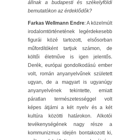
állnak a budapesti és székelyföldi
bemutatókon az érdeklődők?
Farkas Wellmann Endre
: A közelmúlt
irodalomtörténetének legérdekesebb
figurái közé tartozott, elsősorban
műfordítóként tartjuk számon, de
költői életműve is igen jelentős.
Derék, európai gondolkodású ember
volt, román anyanyelvűnek született
ugyan, de a magyart is ugyanúgy
anyanyelvének tekintette, emiatt
páratlan természetességgel volt
képes átjárni a két nyelv és a két
kultúra közötti határokon. Alkotói
tevékenységének nagy része a
kommunizmus idején bontakozott ki,