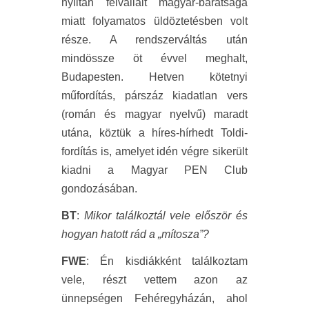
nyíltan felvállalt magyar-barátsága
miatt folyamatos üldöztetésben volt
része. A rendszerváltás után
mindössze öt évvel meghalt,
Budapesten. Hetven kötetnyi
műfordítás, párszáz kiadatlan vers
(román és magyar nyelvű) maradt
utána, köztük a híres-hírhedt Toldi-
fordítás is, amelyet idén végre sikerült
kiadni a Magyar PEN Club
gondozásában.
BT
:
Mikor találkoztál vele először és
hogyan hatott rád a „mítosza”?
FWE
: Én kisdiákként találkoztam
vele, részt vettem azon az
ünnepségen Fehéregyházán, ahol