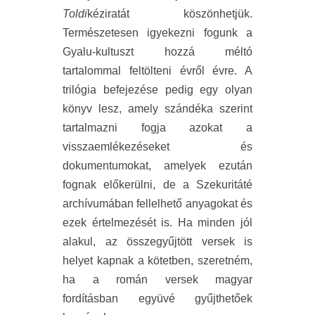
Toldi
kéziratát köszönhetjük.
Természetesen igyekezni fogunk a
Gyalu-kultuszt hozzá méltó
tartalommal feltölteni évről évre. A
trilógia befejezése pedig egy olyan
könyv lesz, amely szándéka szerint
tartalmazni fogja azokat a
visszaemlékezéseket és
dokumentumokat, amelyek ezután
fognak előkerülni, de a Szekuritáté
archívumában fellelhető anyagokat és
ezek értelmezését is. Ha minden jól
alakul, az összegyűjtött versek is
helyet kapnak a kötetben, szeretném,
ha a román versek magyar
fordításban együvé gyűjthetőek