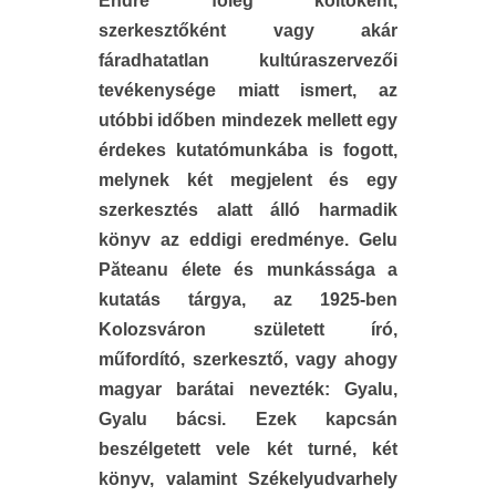
Endre főleg költőként,
szerkesztőként vagy akár
fáradhatatlan kultúraszervezői
tevékenysége miatt ismert, az
utóbbi időben mindezek mellett egy
érdekes kutatómunkába is fogott,
melynek két megjelent és egy
szerkesztés alatt álló harmadik
könyv az eddigi eredménye. Gelu
P
ăteanu élete és munkássága a
kutatás tárgya, az 1925-ben
Kolozsváron született író,
műfordító, szerkesztő, vagy ahogy
magyar barátai nevezték: Gyalu,
Gyalu bácsi.
Ezek kapcsán
beszélgetett vele két turné, két
könyv, valamint Székelyudvarhely