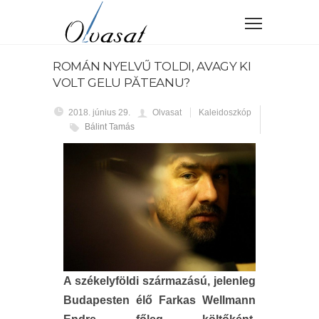
ROMÁN NYELVŰ TOLDI, AVAGY KI
VOLT GELU PĂTEANU?
2018. június 29.
Olvasat
Kaleidoszkóp
Bálint Tamás
A székelyföldi származású, jelenleg
Budapesten élő Farkas Wellmann