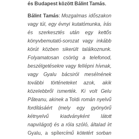
és Budapest között Bálint Tamás.
Bálint Tamás
:
Mozgalmas időszakon
vagy túl, egy évnyi kutatómunka, írás
és szerkesztés után egy kettős
könyvbemutató-sorozat vagy inkább
körút közben sikerült találkoznunk.
Folyamatosan csörög a telefonod,
beszélgetésekre vagy fellépni hívnak,
vagy Gyalu bácsiról mesélnének
további történeteket azok, akik
közelebbről ismerték. Ki volt Gelu
P
ă
teanu, akinek a
Toldi
román nyelvű
fordításáért (mely egy gyönyörű
kétnyelvű kiadványként látott
napvilágot) és a róla szóló, általad írt
Gyalu, a spíler
című kötetért sorban