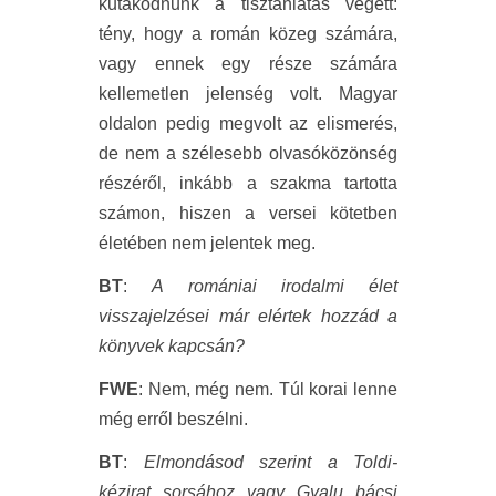
kutakodnunk a tisztánlátás végett:
tény, hogy a román közeg számára,
vagy ennek egy része számára
kellemetlen jelenség volt. Magyar
oldalon pedig megvolt az elismerés,
de nem a szélesebb olvasóközönség
részéről, inkább a szakma tartotta
számon, hiszen a versei kötetben
életében nem jelentek meg.
BT
:
A romániai irodalmi élet
visszajelzései már elértek hozzád a
könyvek kapcsán?
FWE
: Nem, még nem. Túl korai lenne
még erről beszélni.
BT
:
Elmondásod szerint a Toldi-
kézirat sorsához vagy Gyalu bácsi