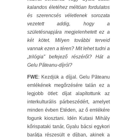
kalandos életéhez méltóan fordulatos
és szerencsés véletlenek sorozata
vezetett addig, hogy a
születésnapjára megjelenhetett ez a
két kötet. Milyen további terveid
vannak ezen a téren? Mit lehet tudni a
„trilógia” befejező részéről? Hát a
Gelu P
ă
teanu-díjról?
FWE
: Kezdjük a díjjal. Gelu Păteanu
emlékének megőrzésére talán ez a
legjobb ötlet: díjat alapítottunk az
interkulturális párbeszédért, amelyet
minden évben Etéden, az ő emlékére
fogunk kiosztani. Idén Kutasi Mihály
kőrispataki tanár, Gyalu bácsi egykori
barátja részesült e díjban, akinek a