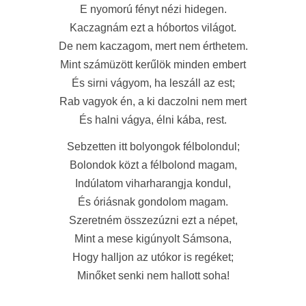
E nyomorú fényt nézi hidegen.
Kaczagnám ezt a hóbortos világot.
De nem kaczagom, mert nem érthetem.
Mint számüzött kerűlök minden embert
És sirni vágyom, ha leszáll az est;
Rab vagyok én, a ki daczolni nem mert
És halni vágya, élni kába, rest.
Sebzetten itt bolyongok félbolondul;
Bolondok közt a félbolond magam,
Indúlatom viharharangja kondul,
És óriásnak gondolom magam.
Szeretném összezúzni ezt a népet,
Mint a mese kigúnyolt Sámsona,
Hogy halljon az utókor is regéket;
Minőket senki nem hallott soha!