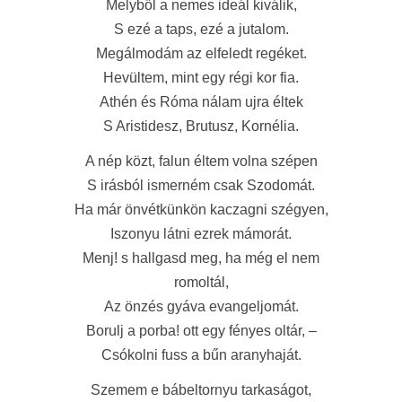
Melyből a nemes ideál kiválik,
S ezé a taps, ezé a jutalom.
Megálmodám az elfeledt regéket.
Hevültem, mint egy régi kor fia.
Athén és Róma nálam ujra éltek
S Aristidesz, Brutusz, Kornélia.
A nép közt, falun éltem volna szépen
S irásból ismerném csak Szodomát.
Ha már önvétkünkön kaczagni szégyen,
Iszonyu látni ezrek mámorát.
Menj! s hallgasd meg, ha még el nem
romoltál,
Az önzés gyáva evangeljomát.
Borulj a porba! ott egy fényes oltár, –
Csókolni fuss a bűn aranyhaját.
Szemem e bábeltornyu tarkaságot,