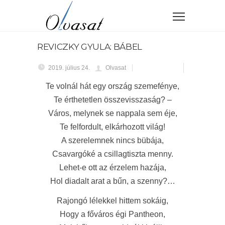
REVICZKY GYULA: BÁBEL
2019. július 24.
Olvasat
Te volnál hát egy ország szemefénye,
Te érthetetlen összevisszaság? –
Város, melynek se nappala sem éje,
Te felfordult, elkárhozott világ!
A szerelemnek nincs bübája,
Csavargóké a csillagtiszta menny.
Lehet-e ott az érzelem hazája,
Hol diadalt arat a bűn, a szenny?…
Rajongó lélekkel hittem sokáig,
Hogy a főváros égi Pantheon,