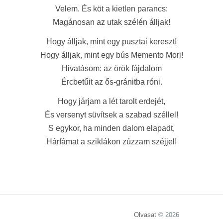
Velem. És köt a kietlen parancs:
Magánosan az utak szélén álljak!
Hogy álljak, mint egy pusztai kereszt!
Hogy álljak, mint egy bús Memento Mori!
Hivatásom: az örök fájdalom
Ércbetűit az ős-gránitba róni.
Hogy járjam a lét tarolt erdejét,
És versenyt süvítsek a szabad széllel!
S egykor, ha minden dalom elapadt,
Hárfámat a sziklákon zúzzam széjjel!
Olvasat
© 2026