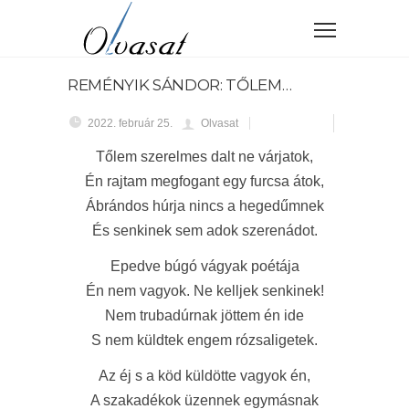
REMÉNYIK SÁNDOR: TŐLEM…
2022. február 25.
Olvasat
Tőlem szerelmes dalt ne várjatok,
Én rajtam megfogant egy furcsa átok,
Ábrándos húrja nincs a hegedűmnek
És senkinek sem adok szerenádot.
Epedve búgó vágyak poétája
Én nem vagyok. Ne kelljek senkinek!
Nem trubadúrnak jöttem én ide
S nem küldtek engem rózsaligetek.
Az éj s a köd küldötte vagyok én,
A szakadékok üzennek egymásnak