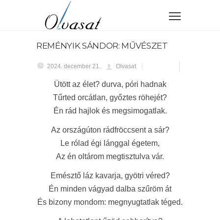
REMÉNYIK SÁNDOR: MŰVÉSZET
2024. december 21.
Olvasat
Ütött az élet? durva, póri hadnak
Tűrted orcátlan, győztes röhejét?
Én rád hajlok és megsimogatlak.
Az országúton rádfröccsent a sár?
Le rólad égi lánggal égetem,
Az én oltárom megtisztulva vár.
Emésztő láz kavarja, gyötri véred?
Én minden vágyad dalba szűröm át
És bizony mondom: megnyugtatlak téged.