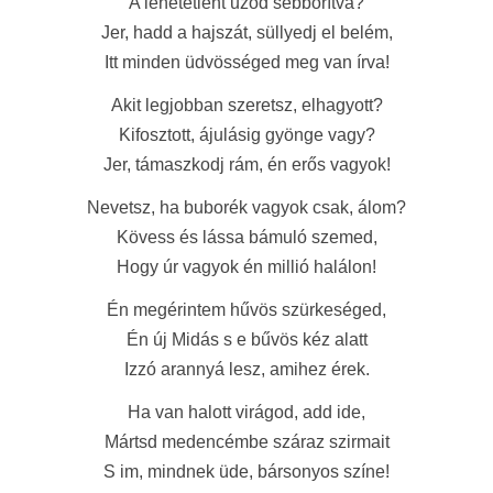
A lehetetlent űzöd sebborítva?
Jer, hadd a hajszát, süllyedj el belém,
Itt minden üdvösséged meg van írva!
Akit legjobban szeretsz, elhagyott?
Kifosztott, ájulásig gyönge vagy?
Jer, támaszkodj rám, én erős vagyok!
Nevetsz, ha buborék vagyok csak, álom?
Kövess és lássa bámuló szemed,
Hogy úr vagyok én millió halálon!
Én megérintem hűvös szürkeséged,
Én új Midás s e bűvös kéz alatt
Izzó arannyá lesz, amihez érek.
Ha van halott virágod, add ide,
Mártsd medencémbe száraz szirmait
S im, mindnek üde, bársonyos színe!