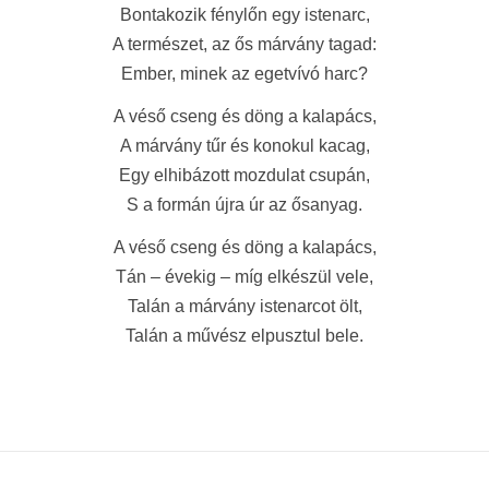
Bontakozik fénylőn egy istenarc,
A természet, az ős márvány tagad:
Ember, minek az egetvívó harc?
A véső cseng és döng a kalapács,
A márvány tűr és konokul kacag,
Egy elhibázott mozdulat csupán,
S a formán újra úr az ősanyag.
A véső cseng és döng a kalapács,
Tán – évekig – míg elkészül vele,
Talán a márvány istenarcot ölt,
Talán a művész elpusztul bele.