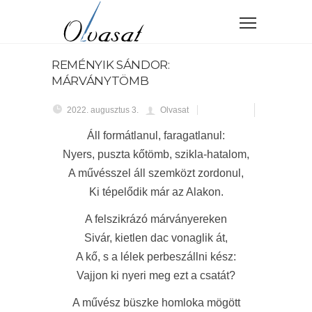
REMÉNYIK SÁNDOR:
MÁRVÁNYTÖMB
2022. augusztus 3.
Olvasat
Áll formátlanul, faragatlanul:
Nyers, puszta kőtömb, szikla-hatalom,
A művésszel áll szemközt zordonul,
Ki tépelődik már az Alakon.
A felszikrázó márványereken
Sivár, kietlen dac vonaglik át,
A kő, s a lélek perbeszállni kész:
Vajjon ki nyeri meg ezt a csatát?
A művész büszke homloka mögött