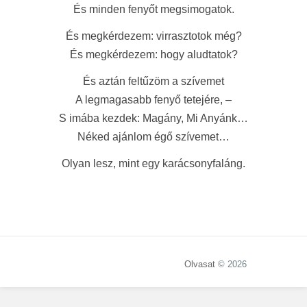
És minden fenyőt megsimogatok.
És megkérdezem: virrasztotok még?
És megkérdezem: hogy aludtatok?
És aztán feltűzöm a szívemet
A legmagasabb fenyő tetejére, –
S imába kezdek: Magány, Mi Anyánk…
Néked ajánlom égő szívemet…
Olyan lesz, mint egy karácsonyfaláng.
Olvasat
© 2026