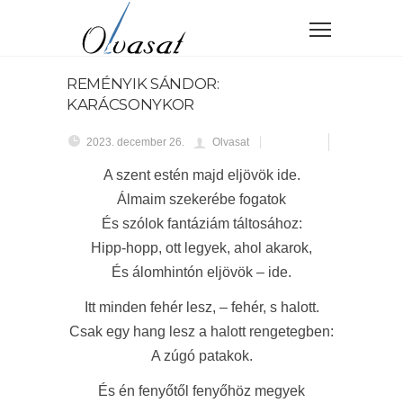
REMÉNYIK SÁNDOR:
KARÁCSONYKOR
2023. december 26.
Olvasat
A szent estén majd eljövök ide.
Álmaim szekerébe fogatok
És szólok fantáziám táltosához:
Hipp-hopp, ott legyek, ahol akarok,
És álomhintón eljövök – ide.
Itt minden fehér lesz, – fehér, s halott.
Csak egy hang lesz a halott rengetegben:
A zúgó patakok.
És én fenyőtől fenyőhöz megyek