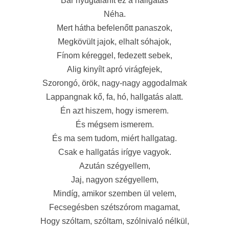
Bár nyugtalanít ez a hallgatás
Néha.
Mert hátha befelenőtt panaszok,
Megkövült jajok, elhalt sóhajok,
Fínom kéreggel, fedezett sebek,
Alig kinyílt apró virágfejek,
Szorongó, örök, nagy-nagy aggodalmak
Lappangnak kő, fa, hó, hallgatás alatt.
Én azt hiszem, hogy ismerem.
És mégsem ismerem.
És ma sem tudom, miért hallgatag.
Csak e hallgatás irígye vagyok.
Azután szégyellem,
Jaj, nagyon szégyellem,
Mindíg, amikor szemben ül velem,
Fecsegésben szétszórom magamat,
Hogy szóltam, szóltam, szólnivaló nélkül,