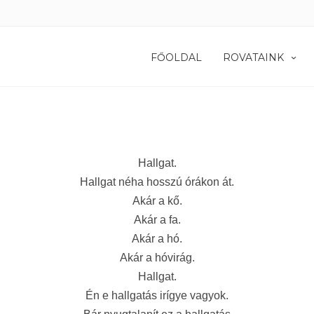
FŐOLDAL
ROVATAINK
Hallgat.
Hallgat néha hosszú órákon át.
Akár a kő.
Akár a fa.
Akár a hó.
Akár a hóvirág.
Hallgat.
Én e hallgatás irígye vagyok.