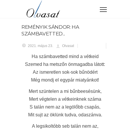
REMÉNYIK SÁNDOR: HA
SZÁMBAVETTED...
2021. május 23.
Olvasat
Ha számbavetted mind a vétkeid
Szemed ha metszőn önmagadba látott:
Az
ismeretlen
sok-sok bűnödért
Még mondj el egypár miatyánkot!
Mert szüntelen a mi bűnbeesésünk,
Mert végtelen a vétkeinknek száma
S talán nem az a legölőbb csapás,
Mit sujt az öklünk tudva, odaszánva.
A legsikoltóbb seb talán nem az,