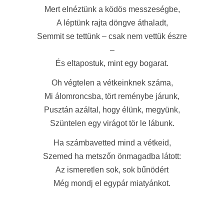
Mert elnéztünk a ködös messzeségbe,
A léptünk rajta döngve áthaladt,
Semmit se tettünk – csak nem vettük észre
–
És eltapostuk, mint egy bogarat.
Oh végtelen a vétkeinknek száma,
Mi álomroncsba, tört reménybe járunk,
Pusztán azáltal, hogy élünk, megyünk,
Szüntelen egy virágot tör le lábunk.
Ha számbavetted mind a vétkeid,
Szemed ha metszőn önmagadba látott:
Az
ismeretlen
sok, sok bűnödért
Még mondj el egypár miatyánkot.