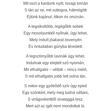
Mit oszt a kardunk nyilt, lovagi tornán
S tán az se, mit suttogva, hátmögött
Ejtünk kajánul, titkon és orozván.
A legsikoltóbb, legégőbb sebek
Egy mosolyunktól nyílnak, úgy lehet,
Mely indult jóakarat ösvenyén
És öntudatlan gúnyba tévedett.
A legszörnyűbb lavinák úgy lehet,
Indulnak egy elejtett szó nyomán,
Mit elhallgatni – véltük – nincs miért,
S mit elhallgatni jobb lett volna tán.
S mikor egy gyötrődő szív úgy eped
Egy szónkért, mely meg tudná váltani,
S virágoskertből sivataggá lesz,
Mert azt az igét nem mondottuk ki.