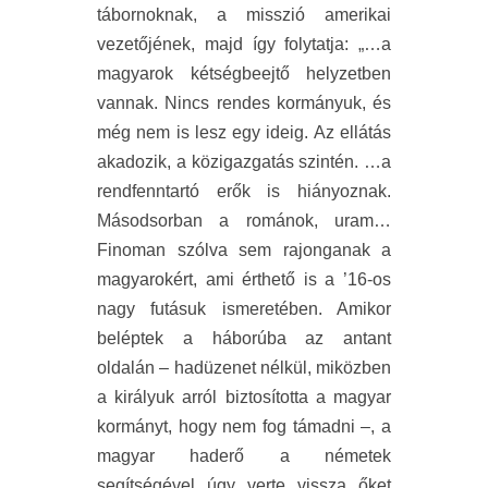
tábornoknak, a misszió amerikai
vezetőjének, majd így folytatja: „…a
magyarok kétségbeejtő helyzetben
vannak. Nincs rendes kormányuk, és
még nem is lesz egy ideig. Az ellátás
akadozik, a közigazgatás szintén. …a
rendfenntartó erők is hiányoznak.
Másodsorban a románok, uram…
Finoman szólva sem rajonganak a
magyarokért, ami érthető is a ’16-os
nagy futásuk ismeretében. Amikor
beléptek a háborúba az antant
oldalán – hadüzenet nélkül, miközben
a királyuk arról biztosította a magyar
kormányt, hogy nem fog támadni –, a
magyar haderő a németek
segítségével úgy verte vissza őket