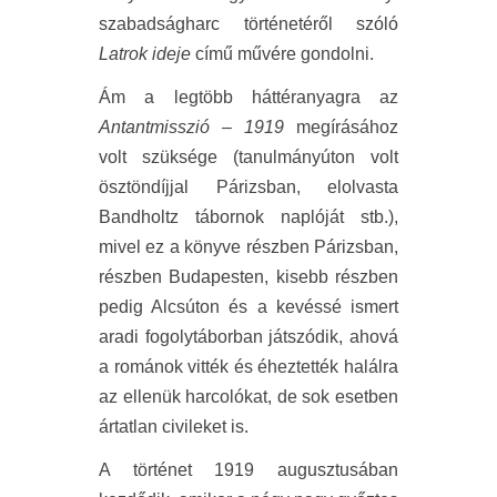
szabadságharc történetéről szóló
Latrok ideje
című művére gondolni.
Ám a legtöbb háttéranyagra az
Antantmisszió – 1919
megírásához
volt szüksége (tanulmányúton volt
ösztöndíjjal Párizsban, elolvasta
Bandholtz tábornok naplóját stb.),
mivel ez a könyve részben Párizsban,
részben Budapesten, kisebb részben
pedig Alcsúton és a kevéssé ismert
aradi fogolytáborban játszódik, ahová
a románok vitték és éheztették halálra
az ellenük harcolókat, de sok esetben
ártatlan civileket is.
A történet 1919 augusztusában