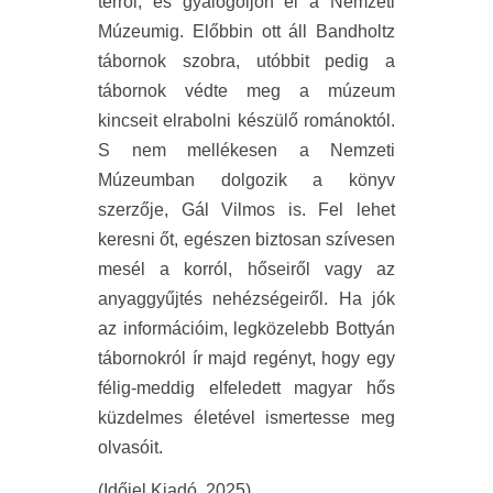
térről, és gyalogoljon el a Nemzeti
Múzeumig. Előbbin ott áll Bandholtz
tábornok szobra, utóbbit pedig a
tábornok védte meg a múzeum
kincseit elrabolni készülő románoktól.
S nem mellékesen a Nemzeti
Múzeumban dolgozik a könyv
szerzője, Gál Vilmos is. Fel lehet
keresni őt, egészen biztosan szívesen
mesél a korról, hőseiről vagy az
anyaggyűjtés nehézségeiről. Ha jók
az információim, legközelebb Bottyán
tábornokról ír majd regényt, hogy egy
félig-meddig elfeledett magyar hős
küzdelmes életével ismertesse meg
olvasóit.
(Időjel Kiadó, 2025)