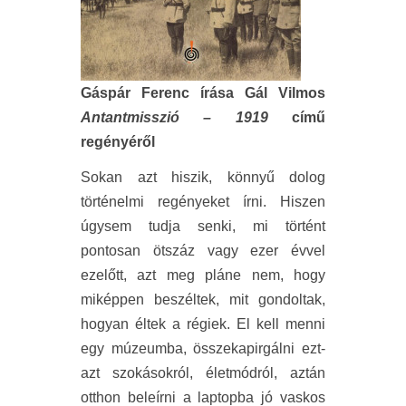
Gáspár Ferenc írása Gál Vilmos
Antantmisszió
– 1919
című
regényéről
Sokan azt hiszik, könnyű dolog
történelmi regényeket írni. Hiszen
úgysem tudja senki, mi történt
pontosan ötszáz vagy ezer évvel
ezelőtt, azt meg pláne nem, hogy
miképpen beszéltek, mit gondoltak,
hogyan éltek a régiek. El kell menni
egy múzeumba, összekapirgálni ezt-
azt szokásokról, életmódról, aztán
otthon beleírni a laptopba jó vaskos