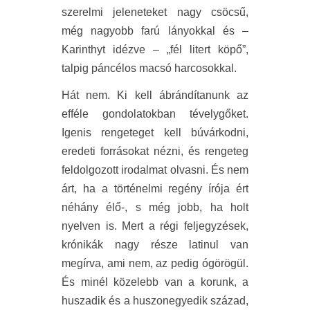
szerelmi jeleneteket nagy csöcsű,
még nagyobb farú lányokkal és –
Karinthyt idézve – „fél litert köpő”,
talpig páncélos macsó harcosokkal.
Hát nem. Ki kell ábrándítanunk az
efféle gondolatokban tévelygőket.
Igenis rengeteget kell búvárkodni,
eredeti forrásokat nézni, és rengeteg
feldolgozott irodalmat olvasni. És nem
árt, ha a történelmi regény írója ért
néhány élő-, s még jobb, ha holt
nyelven is. Mert a régi feljegyzések,
krónikák nagy része latinul van
megírva, ami nem, az pedig ógörögül.
És minél közelebb van a korunk, a
huszadik és a huszonegyedik század,