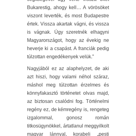
Bukarestig, ahogy kell… A vörösöket
viszont leverték, és most Budapestre
értek. Vissza akartak vágni, és vissza
is vágnak. Úgy szeretnék elhagyni
Magyarországot, hogy az évekig ne
heverje ki a csapást. A franciák pedig
túlzottan engedékenyek velük.”
Nagyjából ez az alaphelyzet, de aki
azt hiszi, hogy valami néhol száraz,
máshol meg túlzottan érzelmes és
könnyfakasztó történetet olvas majd,
az biztosan csalódni fog. Történelmi
regény ez, de kémregény is, rengeteg
izgalommal, gonosz román
titkosügynökkel, ártatlanul meggyilkolt
magyar lánnyal, korabeli „pesti