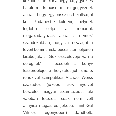
kezdődik, amikor a négy nagy győztes
hatalom képviselői megegyeznek
abban, hogy egy missziós bizottságot
kell Budapestre küldeni, melynek
legfőbb célja a románok
megakadályozása abban a „nemes”
szándékukban, hogy az országot a
levert kommunista puccs után teljesen
kirabolják. „– Sok összetevője van a
dolognak” – ecseteli a könyv
főszereplője, a helyzetet jól ismerő,
rendkívül szimpatikus Michael Weiss
százados (jóképű, sok nyelvet
beszélő, magyar származású, aki
valóban létezett, csak nem volt
annyira magas és jóképű, mint Gál
Vilmos regényében) Bandholtz