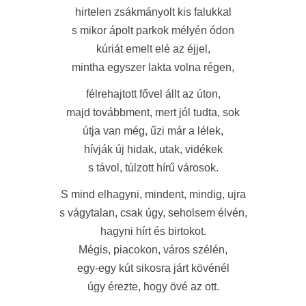
hirtelen zsákmányolt kis falukkal
s mikor ápolt parkok mélyén ódon
kúriát emelt elé az éjjel,
mintha egyszer lakta volna régen,
félrehajtott fővel állt az úton,
majd továbbment, mert jól tudta, sok
útja van még, űzi már a lélek,
hívják új hidak, utak, vidékek
s távol, túlzott hírű városok.
S mind elhagyni, mindent, mindig, ujra
s vágytalan, csak úgy, seholsem élvén,
hagyni hírt és birtokot.
Mégis, piacokon, város szélén,
egy-egy kút sikosra járt kövénél
úgy érezte, hogy övé az ott.