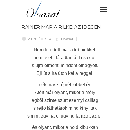
RAINER MARIA RILKE: AZ IDEGEN
2019. július 14.
Olvasat
Nem törődött már a többiekkel,
nem felelt, fáradtan állt csak ott
s újra elment; mindent elhagyott.
Éji út s ha úton kél a reggel:
néki nászi éjnél többet ér.
Átélt már olyant, mikor a mély
égből szinte szúrt ezernyi csillag
s rejlő láthatárok mind kinyíltak
s mint egy harc, úgy hullámzott az éj;
és olyant, mikor a hold kibukkan