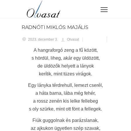
RADNÓTI MIKLÓS: MAJÁLIS
2023. december 3.
Olvasat
A hangraforgó zeng a fű között,
s hördül, liheg, akár egy üldözött,
de üldözők helyett a lányok
kerítik, mint tüzes virágok.
Egy lányka térdrehull, lemezt cserél,
a háta barna, lába még fehér,
a rossz zenén kis lelke fellebeg
s oly szürke, mint ott fönt a fellegek.
Fiúk guggolnak és parázslanak,
az ajkukon ügyetlen szép szavak,