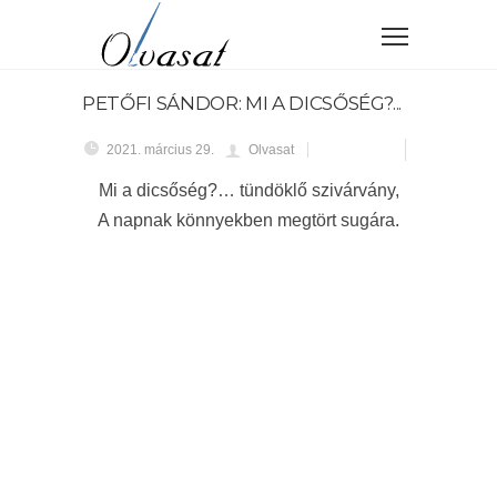
PETŐFI SÁNDOR: MI A DICSŐSÉG?...
2021. március 29.
Olvasat
Mi a dicsőség?… tündöklő szivárvány,
A napnak könnyekben megtört sugára.