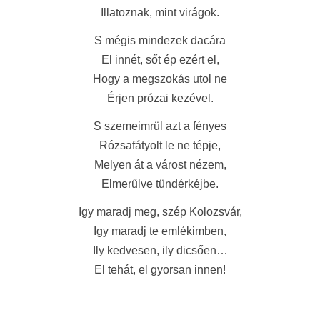
Illatoznak, mint virágok.
S mégis mindezek dacára
El innét, sőt ép ezért el,
Hogy a megszokás utol ne
Érjen prózai kezével.
S szemeimrül azt a fényes
Rózsafátyolt le ne tépje,
Melyen át a várost nézem,
Elmerűlve tündérkéjbe.
Igy maradj meg, szép Kolozsvár,
Igy maradj te emlékimben,
Ily kedvesen, ily dicsően…
El tehát, el gyorsan innen!