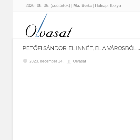
2026. 08. 06. (csütörtök) |
Ma: Berta
| Holnap: Ibolya
PETŐFI SÁNDOR: EL INNÉT, EL A VÁROSBÓL…
2023. december 14.
Olvasat