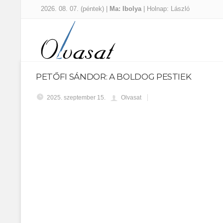
2026. 08. 07. (péntek) |
Ma: Ibolya
| Holnap: László
PETŐFI SÁNDOR: A BOLDOG PESTIEK
2025. szeptember 15.
Olvasat