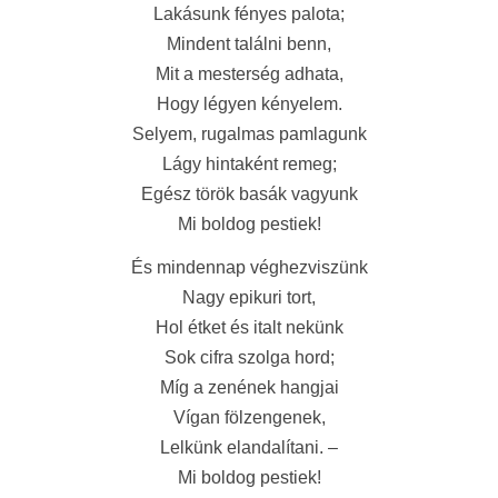
Lakásunk fényes palota;
Mindent találni benn,
Mit a mesterség adhata,
Hogy légyen kényelem.
Selyem, rugalmas pamlagunk
Lágy hintaként remeg;
Egész török basák vagyunk
Mi boldog pestiek!
És mindennap véghezviszünk
Nagy epikuri tort,
Hol étket és italt nekünk
Sok cifra szolga hord;
Míg a zenének hangjai
Vígan fölzengenek,
Lelkünk elandalítani. –
Mi boldog pestiek!