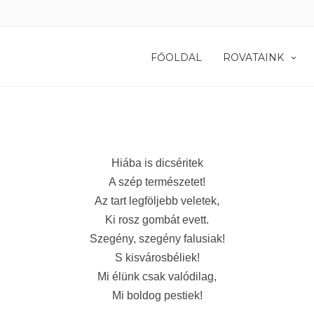
FŐOLDAL
ROVATAINK
Hiába is dicséritek
A szép természetet!
Az tart legföljebb veletek,
Ki rosz gombát evett.
Szegény, szegény falusiak!
S kisvárosbéliek!
Mi élünk csak valódilag,
Mi boldog pestiek!