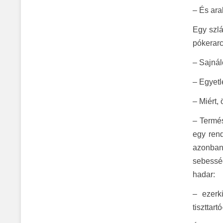
– És ara
Egy szlá
pókerarcc
– Sajnál
– Egyetl
– Miért,
– Termé
egy rend
azonban 
sebesség
hadar:
– ezerk
tiszttar