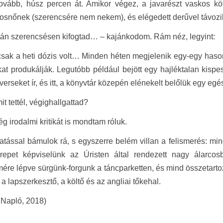
ovább, húsz percen át. Amikor végez, a javarészt vaskos köt
osnőnek (szerencsére nem nekem), és elégedett derűvel távozik.
tán szerencsésen kifogtad… – kajánkodom. Rám néz, legyint:
csak a heti dózis volt… Minden héten megjelenik egy-egy hason
kat produkálják. Legutóbb például bejött egy hajléktalan kispe
verseket ír, és itt, a könyvtár közepén elénekelt belőlük egy egés
it tettél, végighallgattad?
ég irodalmi kritikát is mondtam róluk.
atással bámulok rá, s egyszerre belém villan a felismerés: mi
repet képviselünk az Úristen által rendezett nagy álarcos
ére lépve sürgünk-forgunk a táncparketten, és mind összetartoz
 a lapszerkesztő, a költő és az angliai tőkehal.
 Napló, 2018)