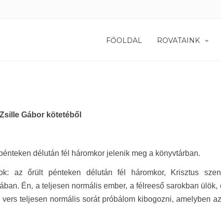
FŐOLDAL
ROVATAINK
Zsille Gábor kötetéből
 pénteken délután fél háromkor jelenik meg a könyvtárban.
tok: az őrült pénteken délután fél háromkor, Krisztus sz
ában. Én, a teljesen normális ember, a félreeső sarokban ülök,
 vers teljesen normális sorát próbálom kibogozni, amelyben az 
.