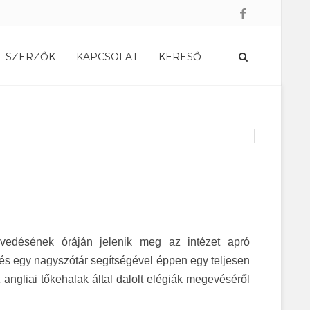
|
SZERZŐK
KAPCSOLAT
KERESŐ
envedésének óráján jelenik meg az intézet apró
 és egy nagyszótár segítségével éppen egy teljesen
angliai tőkehalak által dalolt elégiák megevéséről