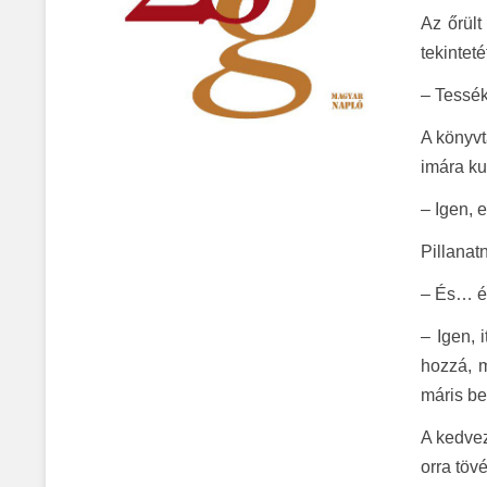
Az őrült
tekintet
– Tessék
A könyvt
imára ku
– Igen, 
Pillanat
– És… és
– Igen, 
hozzá, 
máris be
A kedvez
orra töv