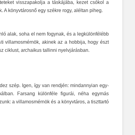
eteket visszapakolja a táskájába, kezet csókol a
 A könyvtárosnő egy székre rogy, aléltan piheg.
ló alak, soha el nem fogynak, és a legkülönfélébb
sti villamosmérnök, akinek az a hobbija, hogy észt
z ciklust, archaikus tallinni nyelvjárásban.
ndez szép. Igen, így van rendjén: mindannyian egy-
bálban. Farsang különféle figurái, néha egymás
unk: a villamosmérnök és a könyvtáros, a tiszttartó