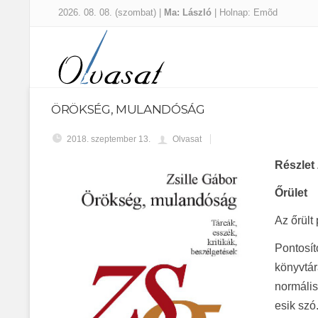
2026. 08. 08. (szombat) |
Ma: László
| Holnap: Emõd
ÖRÖKSÉG, MULANDÓSÁG
2018. szeptember 13.
Olvasat
Részlet 
Őrület
Az őrült
Pontosí
könyvtár
normális
esik szó