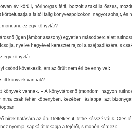
 ötven év körüli, hórihorgas férfi, borzolt szakálla őszes, moz
ét körbefuttatja a faltól falig könyvespolcokon, nagyot sóhajt, é
 mondani, ez egy könyvtár?
árosnő (igen jámbor asszony) egyetlen másodperc alatt rutinosan
lcsolja, nyelve hegyével keresztet rajzol a szájpadlására, s csa
ez egy könyvtár.
nyi csönd következik, ám az őrült nem éri be ennyivel:
 itt könyvek vannak?
itt könyvek vannak. – A könyvtárosnő (mondom, nagyon rutinos) 
mintha csak fehér köpenyben, kezében lázlappal azt bizonyga
toppan.
ő hírek hatására az őrült fellelkesül, tettre késszé válik. Öles
éhez nyomja, sapkáját lekapja a fejéről, s mohón kérdezi: