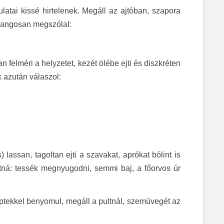
dulatai kissé hirtelenek. Megáll az ajtóban, szapora
s hangosan megszólal:
 felméri a helyzetet, kezét ölébe ejti és diszkréten
k azután válaszol:
lassan, tagoltan ejti a szavakat, aprókat bólint is
tná: tessék megnyugodni, semmi baj, a főorvos úr
 léptekkel benyomul, megáll a pultnál, szemüvegét az