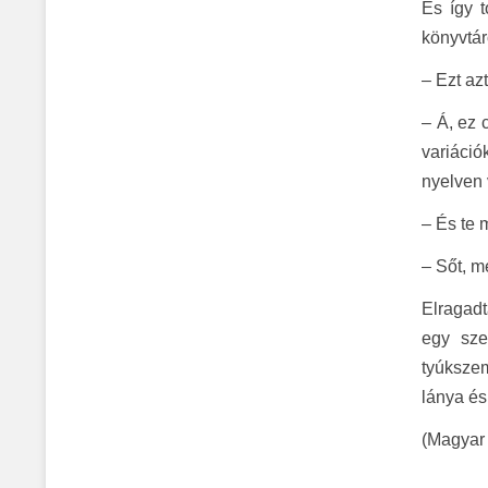
És így t
könyvtár
– Ezt az
– Á, ez 
variáció
nyelven 
– És te m
– Sőt, m
Elragadt
egy sze
tyúkszem
lánya és
(Magyar