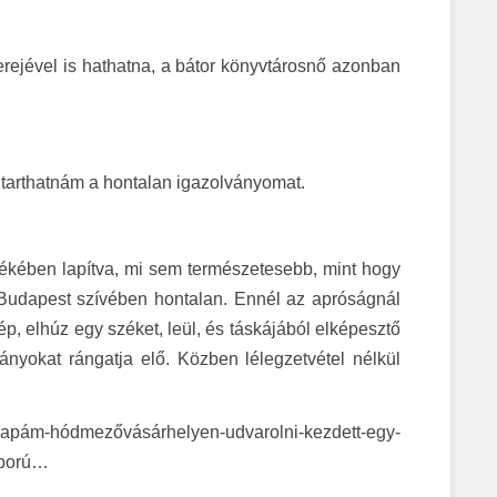
erejével is hathatna, a bátor könyvtárosnő azonban
n tarthatnám a hontalan igazolványomat.
kében lapítva, mi sem természetesebb, mint hogy
i Budapest szívében hontalan. Ennél az apróságnál
ép, elhúz egy széket, leül, és táskájából elképesztő
nyokat rángatja elő. Közben lélegzetvétel nélkül
yapám-hódmezővásárhelyen-udvarolni-kezdett-egy-
áború…