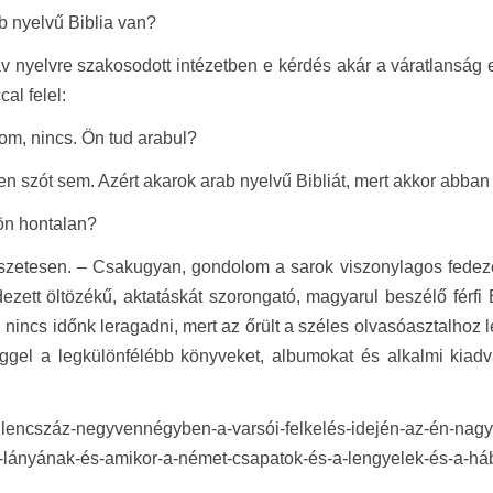
b nyelvű Biblia van?
v nyelvre szakosodott intézetben e kérdés akár a váratlanság 
al felel:
om, nincs. Ön tud arabul?
en szót sem. Azért akarok arab nyelvű Bibliát, mert akkor abba
 ön hontalan?
szetesen. – Csakugyan, gondolom a sarok viszonylagos fedezé
ezett öltözékű, aktatáskát szorongató, magyarul beszélő férf
nincs időnk leragadni, mert az őrült a széles olvasóasztalhoz l
gel a legkülönfélébb könyveket, albumokat és alkalmi kiadvá
ilencszáz-negyvennégyben-a-varsói-felkelés-idején-az-én-nag
tó-lányának-és-amikor-a-német-csapatok-és-a-lengyelek-és-a-h