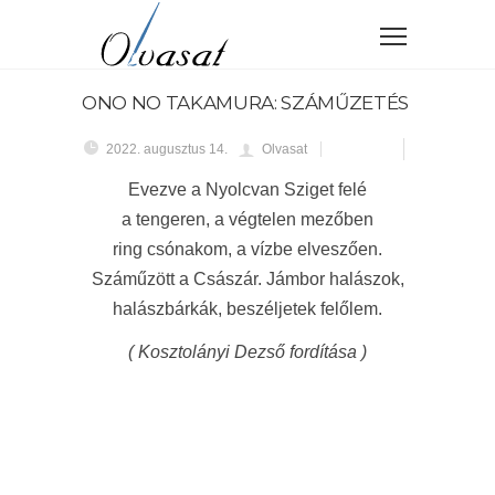
ONO NO TAKAMURA: SZÁMŰZETÉS
2022. augusztus 14.
Olvasat
Evezve a Nyolcvan Sziget felé
a tengeren, a végtelen mezőben
ring csónakom, a vízbe elveszően.
Száműzött a Császár. Jámbor halászok,
halászbárkák, beszéljetek felőlem.
( Kosztolányi Dezső fordítása )