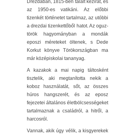
Drezdában, 1815-ben talált kézirat, és
az 1950-es vatikáni. Az előbbi
tizenkét történetet tartalmaz, az utóbbi
a drezdai tizenkettőből hatot. Az oguz-
török hagyományban a mondák
eposzi méreteket öltenek, s Dede
Korkut könyve Törökországban ma
már középiskolai tananyag.
A kazakok a mai napig táltosként
tisztelik, aki megtanította nekik a
koboz használatát, sőt, az összes
húros hangszerét, és az eposz
fejezetei általános életbölcsességeket
tartalmaznak a családról, a hitről, a
harcosról.
Vannak, akik úgy vélik, a kisgyerekek