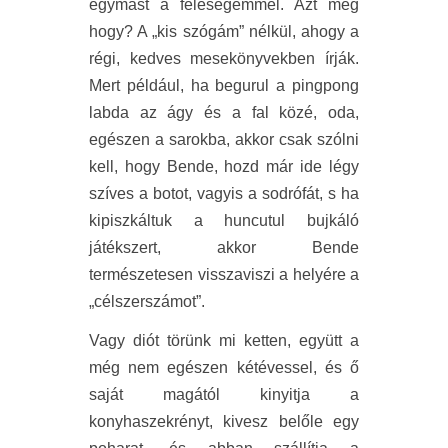
egymást a feleségemmel. Azt meg
hogy? A „kis szógám” nélkül, ahogy a
régi, kedves mesekönyvekben írják.
Mert például, ha begurul a pingpong
labda az ágy és a fal közé, oda,
egészen a sarokba, akkor csak szólni
kell, hogy Bende, hozd már ide légy
szíves a botot, vagyis a sodrófát, s ha
kipiszkáltuk a huncutul bujkáló
játékszert, akkor Bende
természetesen visszaviszi a helyére a
„célszerszámot”.
Vagy diót törünk mi ketten, együtt a
még nem egészen kétévessel, és ő
saját magától kinyitja a
konyhaszekrényt, kivesz belőle egy