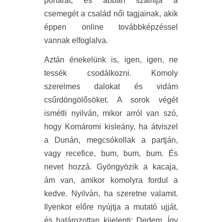
poharat, és abban szállítja a
csemegét a család női tagjainak, akik
éppen online továbbképzéssel
vannak elfoglalva.
Aztán énekelünk is, igen, igen, ne
tessék csodálkozni. Komoly
szerelmes dalokat és vidám
csűrdöngölősöket. A sorok végét
ismétli nyilván, mikor arról van szó,
hogy Komáromi kisleány, ha átviszel
a Dunán, megcsókollak a partján,
vagy recefice, bum, bum, bum. És
nevet hozzá. Gyöngyözik a kacaja,
ám van, amikor komolyra fordul a
kedve. Nyilván, ha szeretne valamit.
Ilyenkor előre nyújtja a mutató ujját,
és határozottan kijelenti: Dedem. Így