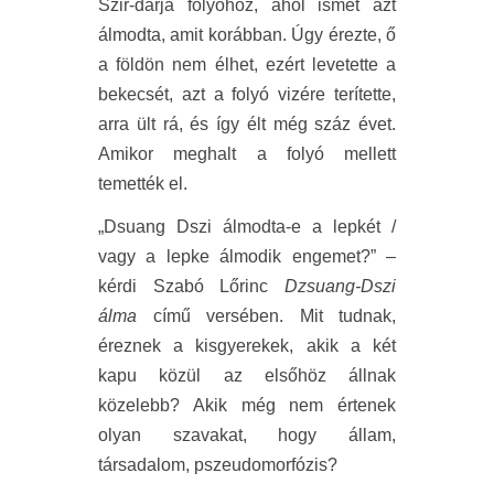
Szir-darja folyóhoz, ahol ismét azt
álmodta, amit korábban. Úgy érezte, ő
a földön nem élhet, ezért levetette a
bekecsét, azt a folyó vizére terítette,
arra ült rá, és így élt még száz évet.
Amikor meghalt a folyó mellett
temették el.
„Dsuang Dszi álmodta-e a lepkét /
vagy a lepke álmodik engemet?” –
kérdi Szabó Lőrinc
Dzsuang-Dszi
álma
című versében. Mit tudnak,
éreznek a kisgyerekek, akik a két
kapu közül az elsőhöz állnak
közelebb? Akik még nem értenek
olyan szavakat, hogy állam,
társadalom, pszeudomorfózis?