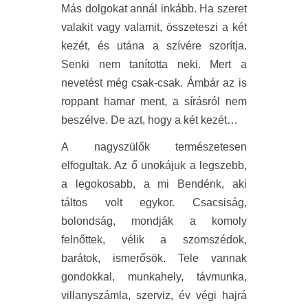
Más dolgokat annál inkább. Ha szeret
valakit vagy valamit, összeteszi a két
kezét, és utána a szívére szorítja.
Senki nem tanította neki. Mert a
nevetést még csak-csak. Ámbár az is
roppant hamar ment, a sírásról nem
beszélve. De azt, hogy a két kezét…
A nagyszülők természetesen
elfogultak. Az ő unokájuk a legszebb,
a legokosabb, a mi Bendénk, aki
táltos volt egykor. Csacsiság,
bolondság, mondják a komoly
felnőttek, vélik a szomszédok,
barátok, ismerősök. Tele vannak
gondokkal, munkahely, távmunka,
villanyszámla, szerviz, év végi hajrá