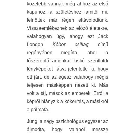
közelebb vannak még ahhoz az első
kapuhoz, a születéshez, amitől mi,
felnőttek már régen eltávolodtunk.
Visszaemlékeznek az előző életekre,
valahogyan úgy, ahogy ezt Jack
London
Kóbor csillag
című
regényében megírta, ahol a
főszereplő amerikai kisfiú szentföldi
fényképeket látva jelentette ki, hogy
ott járt, de az egész valahogy mégis
teljesen másképpen nézett ki. Más
volt a táj, mások az emberek. Erről a
képről hiányzik a kőkerítés, a másikról
a pálmafa.
Jung, a nagy pszichológus egyszer az
álmodta, hogy valahol messze