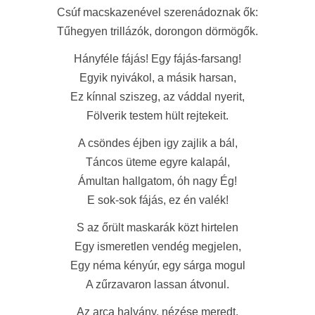
Csúf macskazenével szerenádoznak ők:
Tűhegyen trillázók, dorongon dörmögők.
Hányféle fájás! Egy fájás-farsang!
Egyik nyivákol, a másik harsan,
Ez kínnal sziszeg, az váddal nyerit,
Fölverik testem hült rejtekeit.
A csöndes éjben igy zajlik a bál,
Táncos üteme egyre kalapál,
Ámultan hallgatom, óh nagy Ég!
E sok-sok fájás, ez én valék!
S az őrült maskarák közt hirtelen
Egy ismeretlen vendég megjelen,
Egy néma kényúr, egy sárga mogul
A zűrzavaron lassan átvonul.
Az arca halvány, nézése meredt,