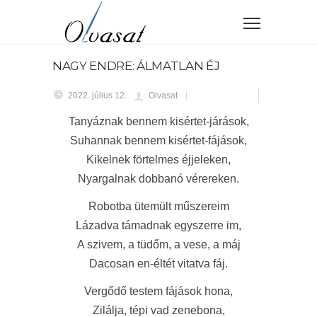
NAGY ENDRE: ÁLMATLAN ÉJ
2022. július 12.
Olvasat
Tanyáznak bennem kisértet-járások,
Suhannak bennem kisértet-fájások,
Kikelnek förtelmes éjjeleken,
Nyargalnak dobbanó vérereken.
Robotba ütemült műszereim
Lázadva támadnak egyszerre im,
A szivem, a tüdőm, a vese, a máj
Dacosan en-éltét vitatva fáj.
Vergődő testem fájások hona,
Zilálja, tépi vad zenebona,