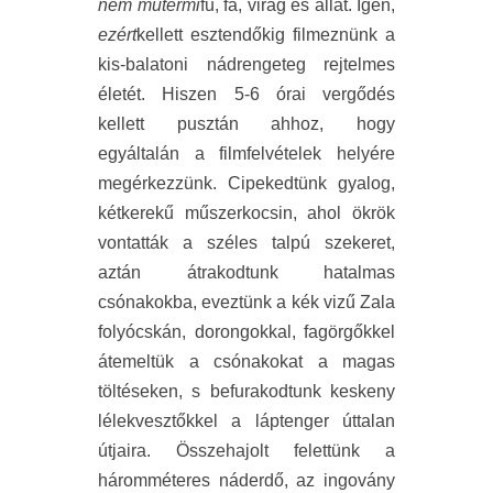
nem műtermi
fű, fa, virág és állat. Igen,
ezért
kellett esztendőkig filmeznünk a
kis-balatoni nádrengeteg rejtelmes
életét. Hiszen 5-6 órai vergődés
kellett pusztán ahhoz, hogy
egyáltalán a filmfelvételek helyére
megérkezzünk. Cipekedtünk gyalog,
kétkerekű műszerkocsin, ahol ökrök
vontatták a széles talpú szekeret,
aztán átrakodtunk hatalmas
csónakokba, eveztünk a kék vizű Zala
folyócskán, dorongokkal, fagörgőkkel
átemeltük a csónakokat a magas
töltéseken, s befurakodtunk keskeny
lélekvesztőkkel a láptenger úttalan
útjaira. Összehajolt felettünk a
háromméteres náderdő, az ingovány