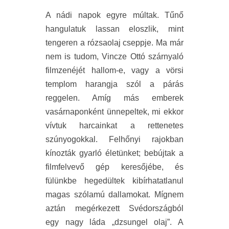
A nádi napok egyre múltak. Tűnő
hangulatuk lassan eloszlik, mint
tengeren a rózsaolaj cseppje. Ma már
nem is tudom, Vincze Ottó szárnyaló
filmzenéjét hallom-e, vagy a vörsi
templom harangja szól a párás
reggelen. Amíg más emberek
vasárnaponként ünnepeltek, mi ekkor
vívtuk harcainkat a rettenetes
szúnyogokkal. Felhőnyi rajokban
kínozták gyarló életünket; bebújtak a
filmfelvevő gép keresőjébe, és
fülünkbe hegedültek kibírhatatlanul
magas szólamú dallamokat. Mígnem
aztán megérkezett Svédországból
egy nagy láda „dzsungel olaj”. A