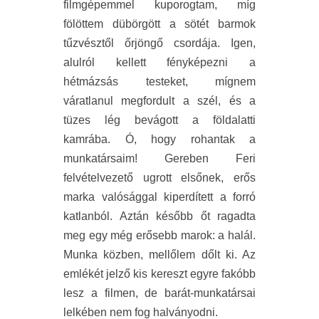
filmgépemmel kuporogtam, míg
fölöttem dübörgött a sötét barmok
tűzvésztől őrjöngő csordája. Igen,
alulról kellett fényképezni a
hétmázsás testeket, mígnem
váratlanul megfordult a szél, és a
tüzes lég bevágott a földalatti
kamrába. Ó, hogy rohantak a
munkatársaim! Gereben Feri
felvételvezető ugrott elsőnek, erős
marka valósággal kiperdített a forró
katlanból. Aztán később őt ragadta
meg egy még erősebb marok: a halál.
Munka közben, mellőlem dőlt ki. Az
emlékét jelző kis kereszt egyre fakóbb
lesz a filmen, de barát-munkatársai
lelkében nem fog halványodni.