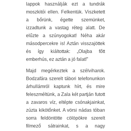
lappok használják ezt a tundrák
moszkitói ellen. Felkentük. Viszketett
a bőrünk, égette szemünket,
izzadtunk a vastag réteg alatt. De
elűzte a szúnyogokat! Néha akár
másodpercekre is! Aztán visszajöttek
és így kiáltottak: „Olajba főtt
emberhús, ez aztán a jó falat!”
Majd megérkeztek a szélviharok.
Bodzafára szerelt tábori telefonunkon
árhullámról kaptunk hírt, és mire
feleszméltünk, a Zala két partján futott
a zavaros víz, eltépte csónakjainkat,
zúzta kikötőnket. A vörsi nádas tóban
sorra feldöntötte cölöpökre szerelt
filmező sátrainkat, s a nagy