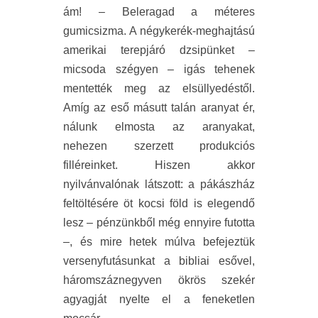
ám! – Beleragad a méteres
gumicsizma. A négykerék-meghajtású
amerikai terepjáró dzsipünket –
micsoda szégyen – igás tehenek
mentették meg az elsüllyedéstől.
Amíg az eső másutt talán aranyat ér,
nálunk elmosta az aranyakat,
nehezen szerzett produkciós
filléreinket. Hiszen akkor
nyilvánvalónak látszott: a pákászház
feltöltésére öt kocsi föld is elegendő
lesz – pénzünkből még ennyire futotta
–, és mire hetek múlva befejeztük
versenyfutásunkat a bibliai esővel,
háromszáznegyven ökrös szekér
agyagját nyelte el a feneketlen