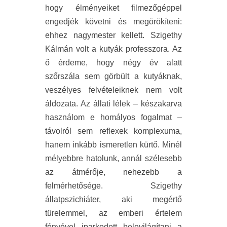
hogy élményeiket filmezőgéppel
engedjék követni és megörökíteni:
ehhez nagymester kellett. Szigethy
Kálmán volt a kutyák professzora. Az
ő érdeme, hogy négy év alatt
szőrszála sem görbült a kutyáknak,
veszélyes felvételeiknek nem volt
áldozata. Az állati lélek – készakarva
használom e homályos fogalmat –
távolról sem reflexek komplexuma,
hanem inkább ismeretlen kürtő. Minél
mélyebbre hatolunk, annál szélesebb
az átmérője, nehezebb a
felmérhetősége. Szigethy
állatpszichiáter, aki megértő
türelemmel, az emberi értelem
fényével iparkodott belevilágítani a