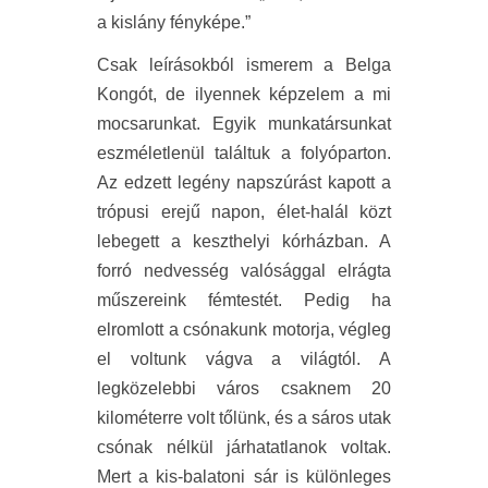
a kislány fényképe.”
Csak leírásokból ismerem a Belga
Kongót, de ilyennek képzelem a mi
mocsarunkat. Egyik munkatársunkat
eszméletlenül találtuk a folyóparton.
Az edzett legény napszúrást kapott a
trópusi erejű napon, élet-halál közt
lebegett a keszthelyi kórházban. A
forró nedvesség valósággal elrágta
műszereink fémtestét. Pedig ha
elromlott a csónakunk motorja, végleg
el voltunk vágva a világtól. A
legközelebbi város csaknem 20
kilométerre volt tőlünk, és a sáros utak
csónak nélkül járhatatlanok voltak.
Mert a kis-balatoni sár is különleges