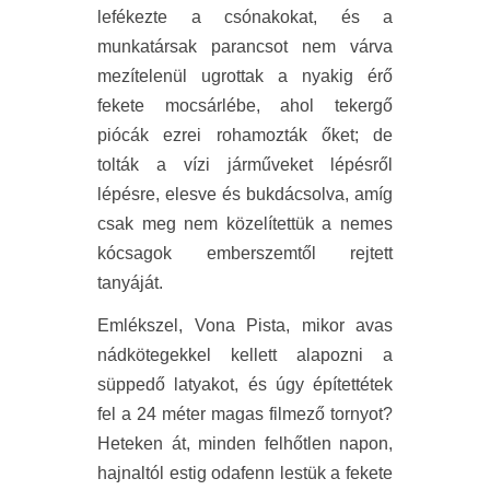
lefékezte a csónakokat, és a
munkatársak parancsot nem várva
mezítelenül ugrottak a nyakig érő
fekete mocsárlébe, ahol tekergő
piócák ezrei rohamozták őket; de
tolták a vízi járműveket lépésről
lépésre, elesve és bukdácsolva, amíg
csak meg nem közelítettük a nemes
kócsagok emberszemtől rejtett
tanyáját.
Emlékszel, Vona Pista, mikor avas
nádkötegekkel kellett alapozni a
süppedő latyakot, és úgy építettétek
fel a 24 méter magas filmező tornyot?
Heteken át, minden felhőtlen napon,
hajnaltól estig odafenn lestük a fekete