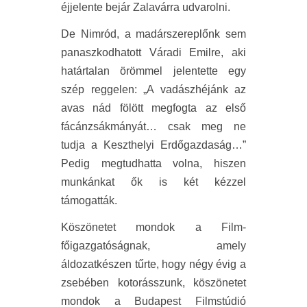
éjjelente bejár Zalavárra udvarolni.
De Nimród, a madárszereplőnk sem
panaszkodhatott Váradi Emilre, aki
határtalan örömmel jelentette egy
szép reggelen: „A vadászhéjánk az
avas nád fölött megfogta az első
fácánzsákmányát… csak meg ne
tudja a Keszthelyi Erdőgazdaság…”
Pedig megtudhatta volna, hiszen
munkánkat ők is két kézzel
támogatták.
Köszönetet mondok a Film-
főigazgatóságnak, amely
áldozatkészen tűrte, hogy négy évig a
zsebében kotorásszunk, köszönetet
mondok a Budapest Filmstúdió