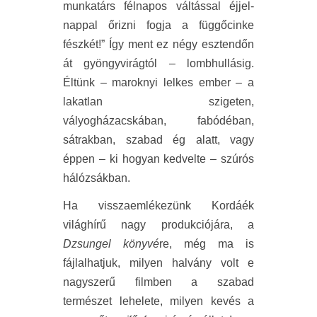
munkatárs félnapos váltással éjjel-
nappal őrizni fogja a függőcinke
fészkét!” Így ment ez négy esztendőn
át gyöngyvirágtól – lombhullásig.
Éltünk – maroknyi lelkes ember – a
lakatlan szigeten,
vályogházacskában, fabódéban,
sátrakban, szabad ég alatt, vagy
éppen – ki hogyan kedvelte – szúrós
hálózsákban.
Ha visszaemlékezünk Kordáék
világhírű nagy produkciójára, a
Dzsungel könyvé
re, még ma is
fájlalhatjuk, milyen halvány volt e
nagyszerű filmben a szabad
természet lehelete, milyen kevés a