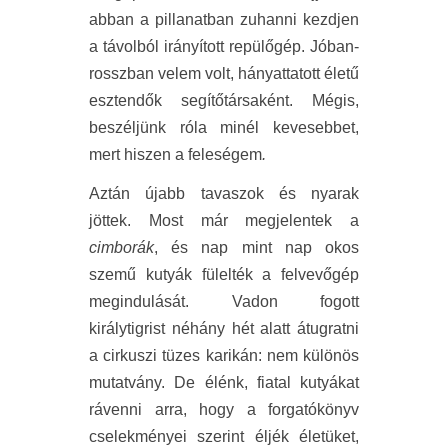
abban a pillanatban zuhanni kezdjen
a távolból irányított repülőgép. Jóban-
rosszban velem volt, hányattatott életű
esztendők segítőtársaként. Mégis,
beszéljünk róla minél kevesebbet,
mert hiszen a feleségem
.
Aztán újabb tavaszok és nyarak
jöttek. Most már megjelentek a
cimborák
, és nap mint nap okos
szemű kutyák fülelték a felvevőgép
megindulását. Vadon fogott
királytigrist néhány hét alatt átugratni
a cirkuszi tüzes karikán: nem különös
mutatvány. De élénk, fiatal kutyákat
rávenni arra, hogy a forgatókönyv
cselekményei szerint éljék életüket,