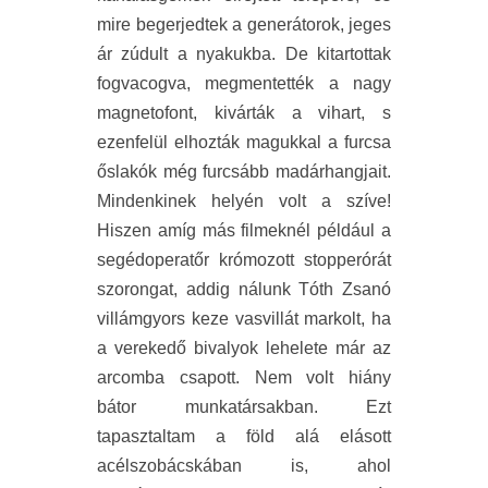
mire begerjedtek a generátorok, jeges
ár zúdult a nyakukba. De kitartottak
fogvacogva, megmentették a nagy
magnetofont, kivárták a vihart, s
ezenfelül elhozták magukkal a furcsa
őslakók még furcsább madárhangjait.
Mindenkinek helyén volt a szíve!
Hiszen amíg más filmeknél például a
segédoperatőr krómozott stopperórát
szorongat, addig nálunk Tóth Zsanó
villámgyors keze vasvillát markolt, ha
a verekedő bivalyok lehelete már az
arcomba csapott. Nem volt hiány
bátor munkatársakban. Ezt
tapasztaltam a föld alá elásott
acélszobácskában is, ahol