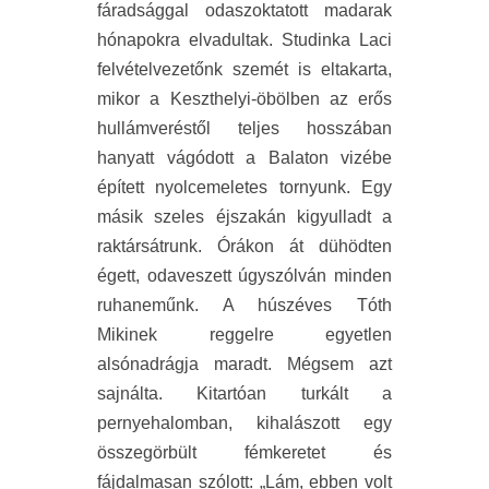
fáradsággal odaszoktatott madarak
hónapokra elvadultak. Studinka Laci
felvételvezetőnk szemét is eltakarta,
mikor a Keszthelyi-öbölben az erős
hullámveréstől teljes hosszában
hanyatt vágódott a Balaton vizébe
épített nyolcemeletes tornyunk. Egy
másik szeles éjszakán kigyulladt a
raktársátrunk. Órákon át dühödten
égett, odaveszett úgyszólván minden
ruhaneműnk. A húszéves Tóth
Mikinek reggelre egyetlen
alsónadrágja maradt. Mégsem azt
sajnálta. Kitartóan turkált a
pernyehalomban, kihalászott egy
összegörbült fémkeretet és
fájdalmasan szólott: „Lám, ebben volt