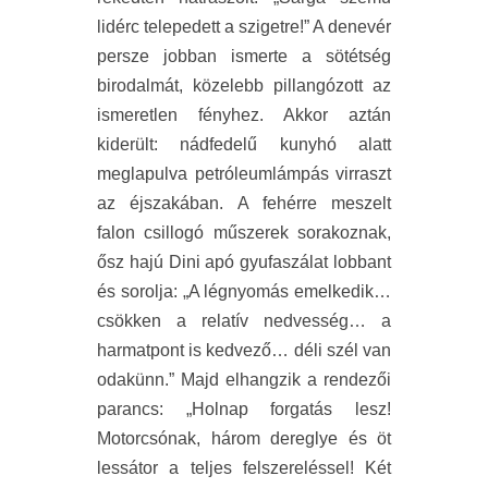
lidérc telepedett a szigetre!” A denevér
persze jobban ismerte a sötétség
birodalmát, közelebb pillangózott az
ismeretlen fényhez. Akkor aztán
kiderült: nádfedelű kunyhó alatt
meglapulva petróleumlámpás virraszt
az éjszakában. A fehérre meszelt
falon csillogó műszerek sorakoznak,
ősz hajú Dini apó gyufaszálat lobbant
és sorolja: „A légnyomás emelkedik…
csökken a relatív nedvesség… a
harmatpont is kedvező… déli szél van
odakünn.” Majd elhangzik a rendezői
parancs: „Holnap forgatás lesz!
Motorcsónak, három dereglye és öt
lessátor a teljes felszereléssel! Két