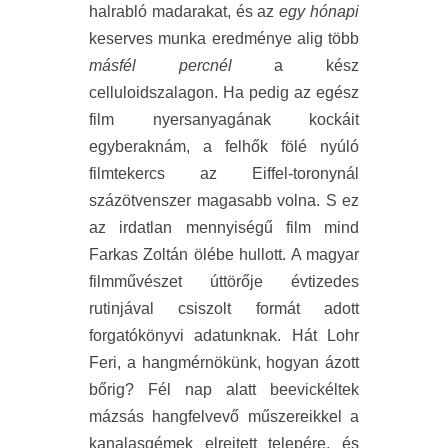
halrabló madarakat, és az
egy hónapi
keserves munka eredménye alig több
másfél percnél
a kész
celluloidszalagon. Ha pedig az egész
film nyersanyagának kockáit
egyberaknám, a felhők fölé nyúló
filmtekercs az Eiffel-toronynál
százötvenszer magasabb volna. S ez
az irdatlan mennyiségű film mind
Farkas Zoltán ölébe hullott. A magyar
filmművészet úttörője évtizedes
rutinjával csiszolt formát adott
forgatókönyvi adatunknak. Hát Lohr
Feri, a hangmérnökünk, hogyan ázott
bőrig? Fél nap alatt beevickéltek
mázsás hangfelvevő műszereikkel a
kanalasgémek elrejtett telepére, és