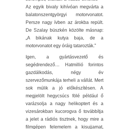
Az egyik bivaly kihívóan megvárta a
balatonszentgyörgyi motorvonatot.
Persze nagy ívben az árokba repült.
De Szalay büszkén közölte másnap:
„A bikának kutya baja, de a
motorvonatot egy óráig tatarozták.”
Igen, a gyártásvezető és
segédrendező… Hatmillió forintos
gazdálkodás, négy év
szervezőmunkája terheli a vállát. Mert
sok múlik a jó előkészítésen. A
megjelölt hegycsúcs fölé például ő
varázsolja a nagy helikoptert és a
vizesárokban kucorogva ő továbbítja
a jelet a rádiós tisztnek, hogy mire a
filmgépen felemelem a kisujjamat,