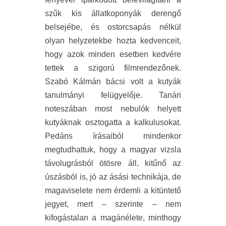
szűk kis állatkoponyák derengő
belsejébe, és ostorcsapás nélkül
olyan helyzetekbe hozta kedvenceit,
hogy azok minden esetben kedvére
tettek a szigorú filmrendezőnek.
Szabó Kálmán bácsi volt a kutyák
tanulmányi felügyelője. Tanári
noteszában most nebulók helyett
kutyáknak osztogatta a kalkulusokat.
Pedáns írásaiból mindenkor
megtudhattuk, hogy a magyar vizsla
távolugrásból ötösre áll, kitűnő az
úszásból is, jó az ásási technikája, de
magaviselete nem érdemli a kitüntető
jegyet, mert – szerinte – nem
kifogástalan a magánélete, minthogy