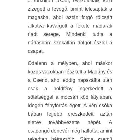
a torkukon akadt, evezőtollaik közt
zizegett a levegő, amint felcsaptak a
magasba, ahol aztán forgó tölcsért
alkotva kavargott a fekete madarak
riadt serege. Mindenki tudta a
nádasban: szokatlan dolgot észlel a
csapat.
Odalenn a mélyben, ahol máskor
közös vacokban fészkelt a Magány és
a Csend, ahol eddig napszállta után
csak a holdfény ingerkedett a
sötétséggel a mocsári köd fátylában,
idegen fényforrás égett. A vén csóka
bátran lejjebb ereszkedett, aztán
sietve továbbvezette népét. A
csapongó denevér még hallotta, amint
rekedten hátraszólt: „Sárga szemű