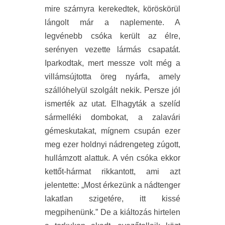
mire szárnyra kerekedtek, köröskörül
lángolt már a naplemente. A
legvénebb csóka került az élre,
serényen vezette lármás csapatát.
Iparkodtak, mert messze volt még a
villámsújtotta öreg nyárfa, amely
szállóhelyül szolgált nekik. Persze jól
ismerték az utat. Elhagyták a szelíd
sármelléki dombokat, a zalavári
gémeskutakat, mígnem csupán ezer
meg ezer holdnyi nádrengeteg zúgott,
hullámzott alattuk. A vén csóka ekkor
kettőt-hármat rikkantott, ami azt
jelentette: „Most érkezünk a nádtenger
lakatlan szigetére, itt kissé
megpihenünk.” De a kiáltozás hirtelen