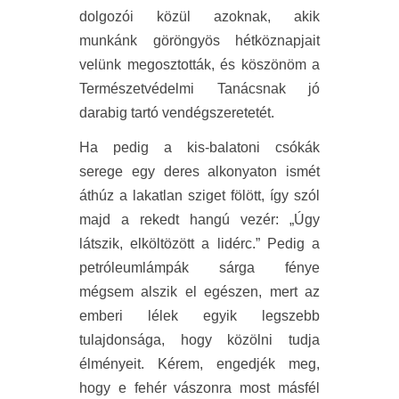
dolgozói közül azoknak, akik
munkánk göröngyös hétköznapjait
velünk megosztották, és köszönöm a
Természetvédelmi Tanácsnak jó
darabig tartó vendégszeretetét.
Ha pedig a kis-balatoni csókák
serege egy deres alkonyaton ismét
áthúz a lakatlan sziget fölött, így szól
majd a rekedt hangú vezér: „Úgy
látszik, elköltözött a lidérc.” Pedig a
petróleumlámpák sárga fénye
mégsem alszik el egészen, mert az
emberi lélek egyik legszebb
tulajdonsága, hogy közölni tudja
élményeit. Kérem, engedjék meg,
hogy e fehér vászonra most másfél