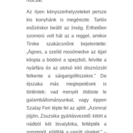
mocsár.
Az ilyen kényszerhelyzeteket persze
kis konyhánk is megérezte. Tartós
esőzéskor beállt az ínség. Érthetően
szomorú volt hát az a reggel, amikor
Tinike szakácsnőnk bejelentette:
„Ágnes, a szelíd mosómedve az éjjel
kilopta a bödönt a spejzból, felvitte a
nyárfára és az utolsó kiló disznózsírt
felkente a sárgarigófészekre.” De
éjszaka más meglepetések is
történtek: vad menyét öldöste le
galambállományunkat, vagy éppen
Szalay Feri tépte fel az ajtót: „Azonnal
jöjjön, Zsuzsika gyártásvezető: kitört a
nádból két bivalybika, feltépték a
sorompót, elállták a vasúti síneket.” –