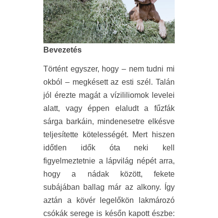
Bevezetés
Történt egyszer, hogy – nem tudni mi
okból – megkésett az esti szél. Talán
jól érezte magát a vízililiomok levelei
alatt, vagy éppen elaludt a fűzfák
sárga barkáin, mindenesetre elkésve
teljesítette kötelességét. Mert hiszen
időtlen idők óta neki kell
figyelmeztetnie a lápvilág népét arra,
hogy a nádak között, fekete
subájában ballag már az alkony. Így
aztán a kövér legelőkön lakmározó
csókák serege is későn kapott észbe: