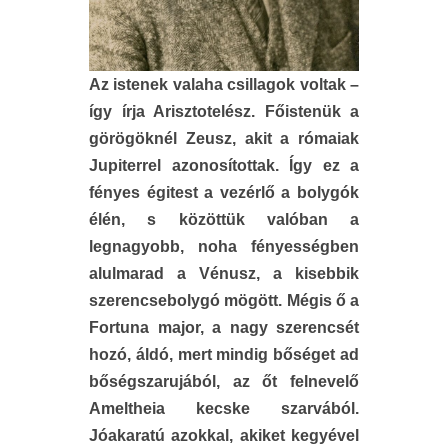
Az istenek valaha csillagok voltak –
így írja Arisztotelész. Főistenük a
görögöknél Zeusz, akit a rómaiak
Jupiterrel azonosítottak. Így ez a
fényes égitest a vezérlő a bolygók
élén, s közöttük valóban a
legnagyobb, noha fényességben
alulmarad a Vénusz, a kisebbik
szerencsebolygó mögött. Mégis ő a
Fortuna major, a nagy szerencsét
hozó, áldó, mert mindig bőséget ad
bőségszarujából, az őt felnevelő
Ameltheia kecske szarvából.
Jóakaratú azokkal, akiket kegyével