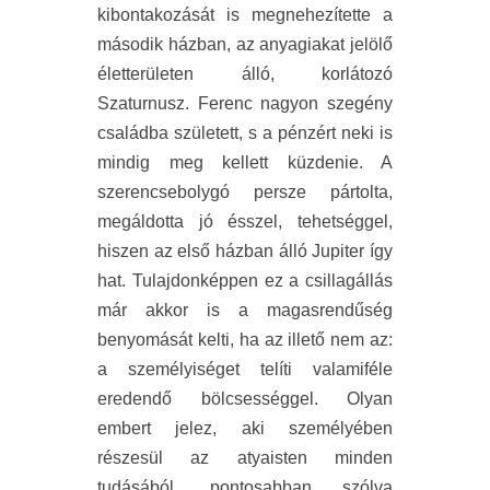
kibontakozását is megnehezítette a
második házban, az anyagiakat jelölő
életterületen álló, korlátozó
Szaturnusz. Ferenc nagyon szegény
családba született, s a pénzért neki is
mindig meg kellett küzdenie. A
szerencsebolygó persze pártolta,
megáldotta jó ésszel, tehetséggel,
hiszen az első házban álló Jupiter így
hat. Tulajdonképpen ez a csillagállás
már akkor is a magasrendűség
benyomását kelti, ha az illető nem az:
a személyiséget telíti valamiféle
eredendő bölcsességgel. Olyan
embert jelez, aki személyében
részesül az atyaisten minden
tudásából, pontosabban szólva