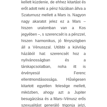
kellett küzdenie, de ehhez kitartást és
erőt adott neki a pénz házában állva a
Szaturnusz mellett a Mars is. Nagyon
nagy akaratot jelez ez a Mars –
hiszen uralomban van a Kos
jegyében –, s szerencsét is a pénzzel,
hiszen harmonikus, jó fényszögben
áll a Vénusszal. Utóbbi a külvilág
házából hat: szerencsét hoz a
nyilvánosságban és a
társkapcsolatban, noha itt is
érvényesül Ferenc
ellentmondásossága. Hűségesen
kitartott egyetlen felesége mellett,
miközben, ahogy azt a Jupiter
besugárzása és a Mars–Vénusz erős
szexualitást generáló trigonja jelzi,