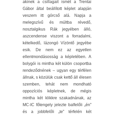
akinek a csillagait ismét a Trentai
Gábor által beállított képlet alapján
veszem itt górcső alá. Napja a
melegszívű és múltba révedő,
nosztalgikus Rák jegyében álló,
aszcendense viszont a forradalmi,
kételkedő, lázongó Vízöntő jegyébe
esik. De nem ez az egyetlen
ellentmondásosság a képletében. A
bolygói is mintha két külön csoportba
rendeződnének – ugyan egy térfélen
állnak, s közülük csak kettő áll élesen
szemben, tehát nem mondható
oppozíciós képletnek, de mégis
mintha két klikkre szakadnának, az
MC-IC főtengely jelezte balfelőli „én”
és a jobbfelőli „te” térfelén két