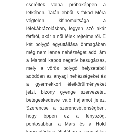
cseréltek volna próbaképpen a
lelkében. Talán ebből is fakad Móra
végtelen kifinomultsága a
lélekábrázolásban, legyen szó akár
férfiról, akár a női lélek rejtelmeiről. E
két bolygó együttállása önmagában
még nem lenne nehézséget adó, ám
a Marstól kapott negatív besugárzás,
mely a vörös bolygó helyzetéből
adódóan az anyagi nehézségeket és
a gyermekkori életkörülményeket
jelzi, bizony gyenge szervezetet,
betegeskedésre való hajlamot jelez.
Szerencse a szerencsétlenségben,
hogy éppen ez a fényszög,
pontosabban a Mars és a Hold
kapcsolódása általában a zsenialitás