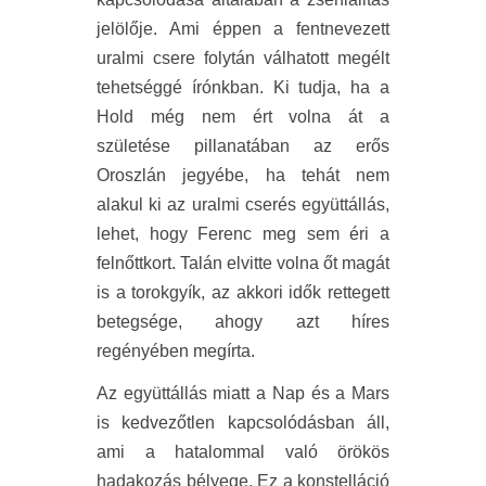
jelölője. Ami éppen a fentnevezett
uralmi csere folytán válhatott megélt
tehetséggé írónkban. Ki tudja, ha a
Hold még nem ért volna át a
születése pillanatában az erős
Oroszlán jegyébe, ha tehát nem
alakul ki az uralmi cserés együttállás,
lehet, hogy Ferenc meg sem éri a
felnőttkort. Talán elvitte volna őt magát
is a torokgyík, az akkori idők rettegett
betegsége, ahogy azt híres
regényében megírta.
Az együttállás miatt a Nap és a Mars
is kedvezőtlen kapcsolódásban áll,
ami a hatalommal való örökös
hadakozás bélyege. Ez a konstelláció