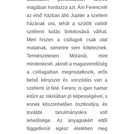
magában hordozza azt. Ám Ferencnél
az első házban álló Jupiter a szellem
házának ura, tehát a szülött valódi
szellemi tudás birtokosává válhat.
Mert hiszen a csillagok csak utat
mutatnak, semmire sem köteleznek.
Természetesen Móránál, mint
mindenkinél, akinél a magasrendűség
a csillagaiban megmutatkozik, erős
belső kényszer és vonzódás van a
szellemi út felé. Ferenc is igen hamar
kitűnt az iskolában jó képességével, s
ennek köszönhetően ösztöndíjra, és
további tanulmányokra volt
lehetősége. Az anyagiakért ettől
függetlenül egész életében meg