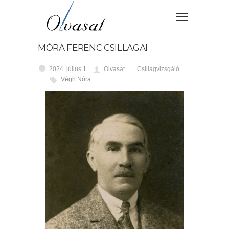
MÓRA FERENC CSILLAGAI
2024. július 1.
Olvasat
Csillagvizsgáló
Végh Nóra