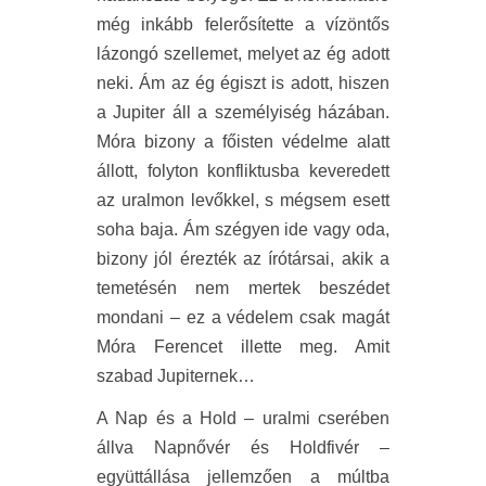
még inkább felerősítette a vízöntős
lázongó szellemet, melyet az ég adott
neki. Ám az ég égiszt is adott, hiszen
a Jupiter áll a személyiség házában.
Móra bizony a főisten védelme alatt
állott, folyton konfliktusba keveredett
az uralmon levőkkel, s mégsem esett
soha baja. Ám szégyen ide vagy oda,
bizony jól érezték az írótársai, akik a
temetésén nem mertek beszédet
mondani – ez a védelem csak magát
Móra Ferencet illette meg. Amit
szabad Jupiternek…
A Nap és a Hold – uralmi cserében
állva Napnővér és Holdfivér –
együttállása jellemzően a múltba