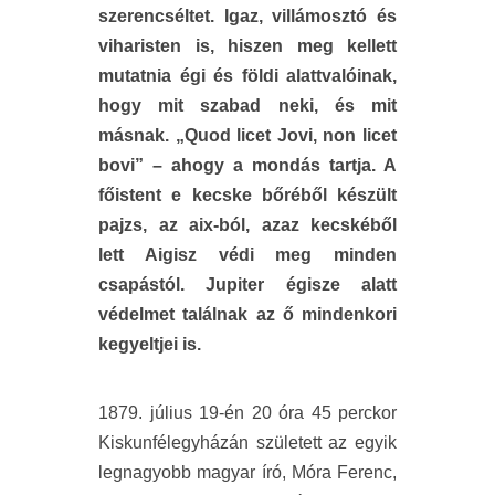
szerencséltet. Igaz, villámosztó és
viharisten is, hiszen meg kellett
mutatnia égi és földi alattvalóinak,
hogy mit szabad neki, és mit
másnak. „Quod licet Jovi, non licet
bovi” – ahogy a mondás tartja. A
főistent e kecske bőréből készült
pajzs, az aix-ból, azaz kecskéből
lett Aigisz védi meg minden
csapástól. Jupiter égisze alatt
védelmet találnak az ő mindenkori
kegyeltjei is.
1879. július 19-én 20 óra 45 perckor
Kiskunfélegyházán született az egyik
legnagyobb magyar író, Móra Ferenc,