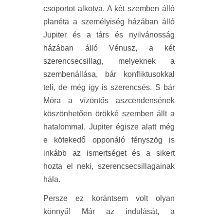
csoportot alkotva. A két szemben álló
planéta a személyiség házában álló
Jupiter és a társ és nyilvánosság
házában álló Vénusz, a két
szerencsecsillag, melyeknek a
szembenállása, bár konfliktusokkal
teli, de még így is szerencsés. S bár
Móra a vízöntős aszcendensének
köszönhetően örökké szemben állt a
hatalommal, Jupiter égisze alatt még
e kötekedő opponáló fényszög is
inkább az ismertséget és a sikert
hozta el neki, szerencsecsillagainak
hála.
Persze ez korántsem volt olyan
könnyű! Már az indulását, a