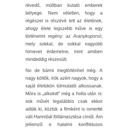
révedő, múltban kutató emberek
bélyege. Nem véletlen, hogy a
régészet is részévé lett az életének,
ahogy élete legszebb műve is egy
történelmi regény: az
Aranykoporsó
,
mely sokkal, de sokkal nagyobb
hírnevet érdemelne, mint amiben
mindeddig részesült.
No de bármi megtörténhet még. A
nagy költők, írók azért nagyok, hogy a
saját életükön túlmutatót alkossanak.
Móra is „alkotott” még a holta után is:
sok művét legalábbis csak ekkor
adták ki, köztük a filmként is ismertté
vált
Hannibál föltámasztása
címűt. Ám
jellemző e hatalmi konfliktusos