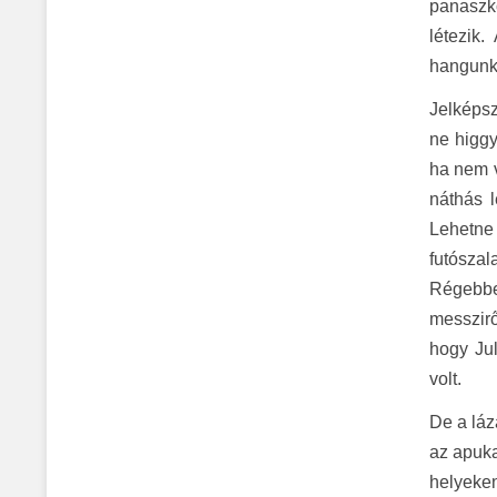
panaszk
létezik.
hangunk.
Jelképs
ne higgy
ha nem v
náthás l
Lehetne
futósza
Régebbe
messzirő
hogy Jul
volt.
De a láz
az apuka
helyeken