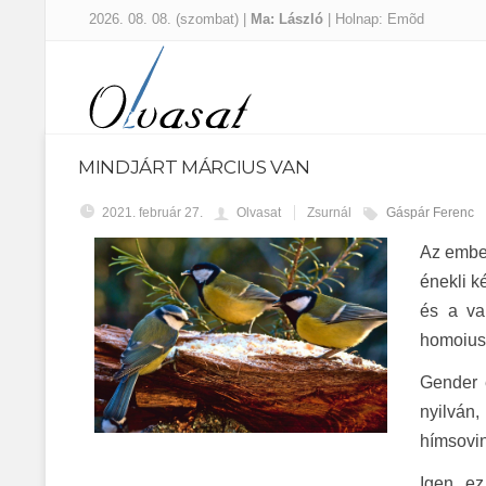
2026. 08. 08. (szombat) |
Ma: László
| Holnap: Emõd
MINDJÁRT MÁRCIUS VAN
2021. február 27.
Olvasat
Zsurnál
Gáspár Ferenc
Az ember
énekli k
és a va
homoiusi
Gender é
nyilván
hímsovin
Igen, e