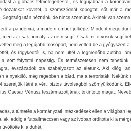
odást a globális felmelegedésről, és legújabban a koronavír
 Áldozatokat követel, a szomszédnál kopogtat, sőt már a mel
 Segítség után néznénk, de nincs szemünk. Akinek van szeme
zerű a pandémia, a modern ember jelképe. Mindent megoldunk,
, mert az csak homály, az nem segít. Csak mi, orvosok segíthetü
etted meg a legújabb mosóport, nem vetted be a gyógyszert a z
ettél, és irigykedtél is, ha nem ültél a legmenőbb autóba, a
 a sort folytatni napestig. És természetesen nem tehetün
lagra, évszázadok óta szabályozott az életünk. Aki kilóg, a
n a nyaktiló, még régebben a bárd, ma a terroristák. Nekünk
l szeretjük látni a vért, biztos távolságból szörnyülködünk. 
ius Caesar Vénusz leszármazottjának tekintette magát. Nevet
adás, a tüntetés a kormányzati intézkedések ellen a világban l
, aki eddig a futballmeccsen vagy az ivóban ordította ki a mérgét.
 üvöltötte ki a dühét.