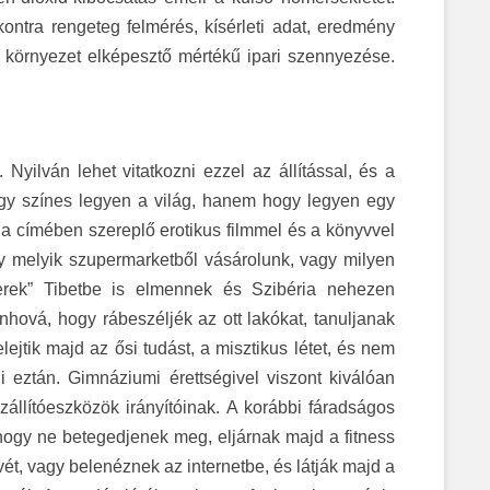
ntra rengeteg felmérés, kísérleti adat, eredmény
i környezet elképesztő mértékű ipari szennyezése.
yilván lehet vitatkozni ezzel az állítással, és a
hogy színes legyen a világ, hanem hogy legyen egy
a címében szereplő erotikus filmmel és a könyvvel
gy melyik szupermarketből vásárolunk, vagy milyen
berek” Tibetbe is elmennek és Szibéria nehezen
nhová, hogy rábeszéljék az ott lakókat, tanuljanak
ejtik majd az ősi tudást, a misztikus létet, és nem
 eztán. Gimnáziumi érettségivel viszont kiválóan
állítóeszközök irányítóinak. A korábbi fáradságos
 hogy ne betegedjenek meg, eljárnak majd a fitness
vét, vagy belenéznek az internetbe, és látják majd a