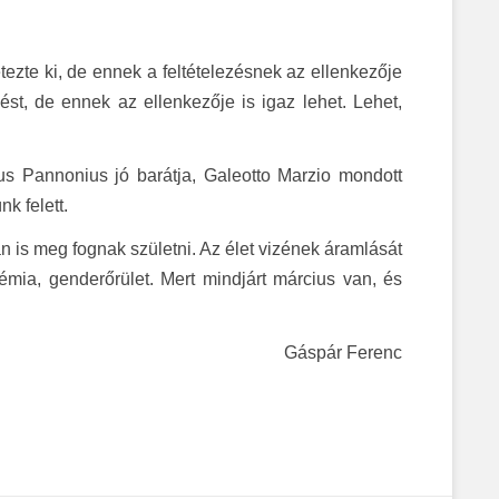
ezte ki, de ennek a feltételezésnek az ellenkezője
st, de ennek az ellenkezője is igaz lehet. Lehet,
s Pannonius jó barátja, Galeotto Marzio mondott
k felett.
n is meg fognak születni. Az élet vizének áramlását
ia, genderőrület. Mert mindjárt március van, és
Gáspár Ferenc