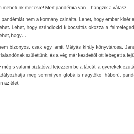
 mehetünk meccsre! Mert pandémia van – hangzik a válasz.
 pandémiát nem a kormány csinálta. Lehet, hogy ember kísérlet
lehet. Lehet, hogy széndioxid kibocsátás okozza a felmelegedé
ehet, hogy…
em bizonyos, csak egy, amit Mátyás király könyvtárosa, Janu
Halandónak születtünk, és a vég már kezdettől ott lebegett a fejün
 mégis valami biztatóval fejezzem be a tárcát: a gyerekek ezutá
dályozhatja meg semmilyen globális nagytőke, háború, pandém
n az élet.