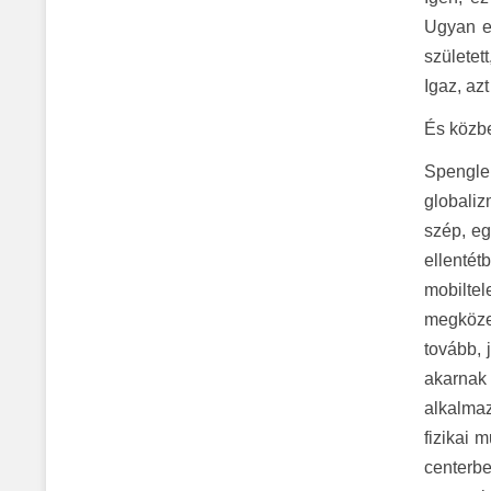
Ugyan ez
születet
Igaz, azt
És közbe
Spengler
globaliz
szép, eg
ellentét
mobilte
megközel
tovább, 
akarnak 
alkalmaz
fizikai 
centerbe