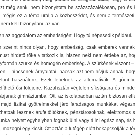
t még senki nem bizonyította be százszázalékosan, pro és ko
t, mégis ez a téma uralja a közbeszédet, és nem a természet
 nem kell bizonyítani, az van.
n az aggodalom az emberiségért. Hogy túlnépesedik például.
 szerint nincs olyan, hogy emberiség, csak emberek vannak. N
must hirdető tőke vitatkozik is, hiszen neki nem érdeke az, 
yformán szürke és homogén emberiség. A szürkének viszont – 
ben – nincsenek árnyalatai, hacsak azt nem hívjuk annak, ho
lefont használunk. Ezek lehetnek az alternatívák. A „jóem
íthető ősi földjeire, Kazahsztán végtelen síkságaira és minde
járjanak gimnáziumba. Ott, az iskolapadban aztán biztosan elfel
majd fizikai gyötrelmekkel járó fáradságos munkákat végezni
hatóak lesznek árufeltöltőknek, pénztárosoknak, elektromos sz
munka helyett egyhelyben fognak ülni vagy állni egész nap, és
, mozogni egy kicsit. Ott aztán a futógép előtt bekapcsolják a té