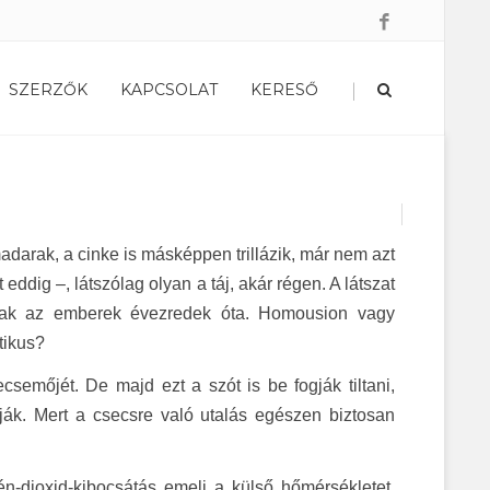
|
SZERZŐK
KAPCSOLAT
KERESŐ
madarak, a cinke is másképpen trillázik, már nem azt
eddig –, látszólag olyan a táj, akár régen. A látszat
nak az emberek évezredek óta. Homousion vagy
tikus?
csemőjét. De majd ezt a szót is be fogják tiltani,
ják. Mert a csecsre való utalás egészen biztosan
-dioxid-kibocsátás emeli a külső hőmérsékletet.