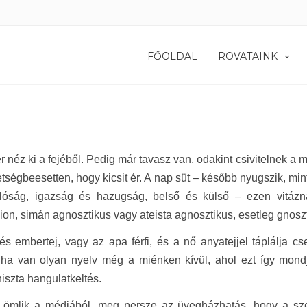
FŐOLDAL
ROVATAINK
 néz ki a fejéből. Pedig már tavasz van, odakint csivitelnek a 
étségbeesetten, hogy kicsit ér. A nap süt – később nyugszik, mint 
lóság, igazság és hazugság, belső és külső – ezen vitáz
on, simán agnosztikus vagy ateista agnosztikus, esetleg gnosz
s embertej, vagy az apa férfi, és a nő anyatejjel táplálja cse
, ha van olyan nyelv még a miénken kívül, ahol ezt így mond
iszta hangulatkeltés.
z ömlik a médiából, meg persze az üvegházhatás, hogy a szén