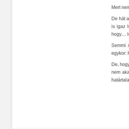
Mert nem
De hát a
is igaz 
hogy… l
Semmi s
egykor: 
De, hogy
nem aka
határtala