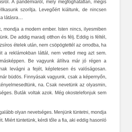
usról. A pandémiáról, mely megfoghatatlan, mégis
lkasunk szorítja. Levegőért kiáltunk, de nincsen
 a látásra…
 mondja a modern ember. Isten nincs, ilyesmiben
nk. De addig maradj otthon és félj. Eddig is féltél,
síros ételek után, nem csöpögtettél az orrodba, ha
mit a reklámokban láttál, nem vetted meg azt sem.
k másképpen. Be vagyunk állítva már jó régen a
nnak levágni a fejét, képletesen és valóságosan.
 már büdös. Finnyásak vagyunk, csak a képernyőn,
Elkényelmesedtünk, na. Csak nevetünk az olyasmin,
séges. Buták voltak azok. Még okostelefonjuk sem
egalább olyan nevetséges. Menjünk tüntetni, mondja
 Miért tüntetünk, kérdi tőle a fia, aki eddig hasonló