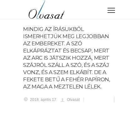
MINDIG AZ ÍRÁSUKBÓL
ISMERHETJÜK MEG LEGJOBBAN
AZ EMBEREKET. A SZÓ
ELKÁPRÁZTAT ÉS BECSAP, MERT
AZ ARC IS JÁTSZIK HOZZÁ, MERT
SZÁJRÓL SZÁLL A SZÓ, ÉS A SZÁJ
VONZ, ÉS A SZEM ELKÁBÍT. DE A
FEKETE BETŰ A FEHÉR PAPÍRON,
AZ MAGA A MEZTELEN LÉLEK.
2018. április 17.
Olvasat