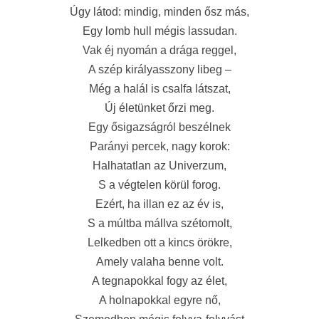
Úgy látod: mindig, minden ősz más,
Egy lomb hull mégis lassudan.
Vak éj nyomán a drága reggel,
A szép királyasszony libeg –
Még a halál is csalfa látszat,
Új életünket őrzi meg.
Egy ősigazságról beszélnek
Parányi percek, nagy korok:
Halhatatlan az Univerzum,
S a végtelen körül forog.
Ezért, ha illan ez az év is,
S a múltba mállva szétomolt,
Lelkedben ott a kincs örökre,
Amely valaha benne volt.
A tegnapokkal fogy az élet,
A holnapokkal egyre nő,