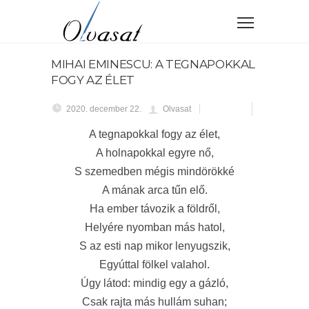
MIHAI EMINESCU: A TEGNAPOKKAL
FOGY AZ ÉLET
2020. december 22.
Olvasat
A tegnapokkal fogy az élet,
A holnapokkal egyre nő,
S szemedben mégis mindörökké
A mának arca tűn elő.
Ha ember távozik a földről,
Helyére nyomban más hatol,
S az esti nap mikor lenyugszik,
Egyúttal fölkel valahol.
Úgy látod: mindig egy a gázló,
Csak rajta más hullám suhan;