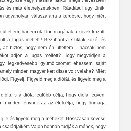
zt egyikre vagy másikra, akkor megint elvesztem
ás és más élethelyzetekben. Ráadásul úgy tűnik,
 ugyanolyan válasza arra a kérdésre, hogy miért
 ültettem, hanem utat tört magának a kövek között.
rult a lugas mellett? Bezuhant a sziklák közé, és
a, az biztos, hogy nem én ültettem – hacsak nem
ékot adjon a lugas mellett? Hogy megvédjen a
Hogy legkedvesebb gyümölcsömet ehessem saját
 amely minden magyar kert dísze volt valaha? Miért
élődj. Figyelj. Figyeld meg a diófát, és figyeld meg a
diófa, s a diófa legfőbb célja, hogy diófa legyen.
n minden lénynek az az életcélja, hogy önmaga
kulj le és figyeld meg a méheket. Hosszasan kövesd
 családjaikért. Vajon honnan tudják a méhek, hogy