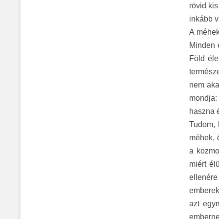
rövid ki
inkább v
A m
éhek
Minden é
Föld él
természe
nem akar
mondja:
haszna
Tudom, 
méhek, 
a kozmos
miért él
ellenére
emberek,
azt egym
emberne