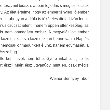
rtesz, mit tudsz, s abban fejlődni, s még ez is csak
. Az élet értelme, hogy az ember tényleg jó ember
int, ahogyan a diófa is tökéletes diófa kíván lenni,
mus csúcsát jelenti, hanem éppen ellenkezőleg, az
nis nem önmagáért ember. A megvalósított ember
ő a kozmosszal, s a kozmoszban benne van a Nap és
rt nemcsak önmagunkért élünk, hanem egymásért, a
 összefügg.
ló kerti levél, nem több. Gyere inkább, ülj le és
rt élsz? Miért élsz ugyanúgy, mint én, csak mégis
Weiner Sennyey Tibor