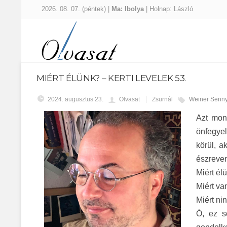
2026. 08. 07. (péntek) |
Ma: Ibolya
| Holnap: László
MIÉRT ÉLÜNK? – KERTI LEVELEK 53.
2024. augusztus 23.
Olvasat
Zsurnál
Weiner Senny
Azt mon
önfegyel
körül, a
észreven
Mi
ért él
Mi
ért va
Mi
ért n
Ó
, ez 