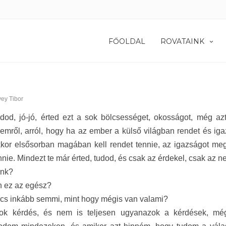
FŐOLDAL
ROVATAINK
ey Tibor
dod, j
ó-jó, érted ezt a sok bölcsességet, okosságot, még azt
emről, arról, hogy ha az ember a külső világban rendet és i
kkor elsősorban magában kell rendet tennie, az igazságot meg
nie. Mindezt te már érted, tudod, és csak az érdekel, csak az
ünk?
n ez az egész?
incs inkább semmi, mint hogy mégis van valami?
sok kérdés, és nem is teljesen ugyanazok a kérdések, mé