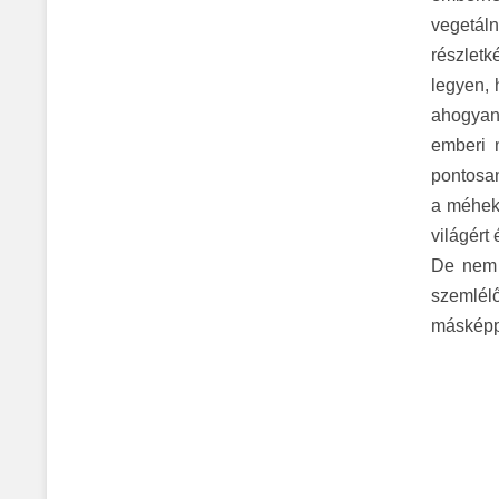
vegetáln
részletk
legyen, 
ahogyan 
emberi 
pontosan
a méhek,
világért
De nem 
szemlélő
máskép