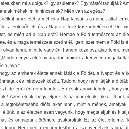
s életükben mi a dolguk? Így születnek? Egymástól tanulják? A
annak méhek, mint nincsenek? Miért van az egész?
 nélkül nincs élet, a méhek a Nap lányai, s a méhek által ter
let a Földből lett, és a Nap erejének köszönhetően él. De mié
etet, és miért ad a Nap erőt? Nemde a Föld természete az 
te, és a maga természete szerint él. Igen, szerintem a Föld is 
 olyan lenni, mint te vagy én, hanem kozmosz akar lenni, mert
 „Minden egyes
é
lől
é
ny arra t
ö
r, aminek a kedv
éé
rt megalkottá
é
s a java.”
hogy az emberek
élettelennek látják a Földet, a Napot és a 
önmaguk és mindezek között. Tudom, hogy nem látják a diófá
zt, de erről én nem tehetek. Én csak annyit tehetek, hogy m
ünk? Azért élünk, hogy éljünk. S ha már élünk, akkor éljünk
 a legtökéletesebb diófa akar lenni, mint a méhek, amelyek 
 élünk, s az életben azért vagyunk, hogy megtaláljuk és kitelj
ás és önmagunk örömére gyakoroljuk. Ez az élet értelme. Tan
k lenni. Nem pedig emberi testben a szenvedélyek rabigájába