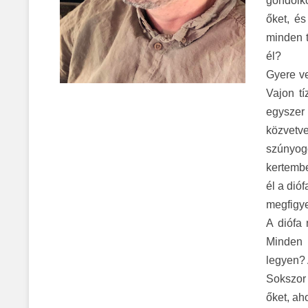
gondolk
őket, é
minden 
él?
Gyere v
Vajon tí
egyszer
közvetv
szúnyog
kertembe
él a dió
megfigyel
A di
ófa 
Minden 
legyen? 
Sokszor
őket, ah