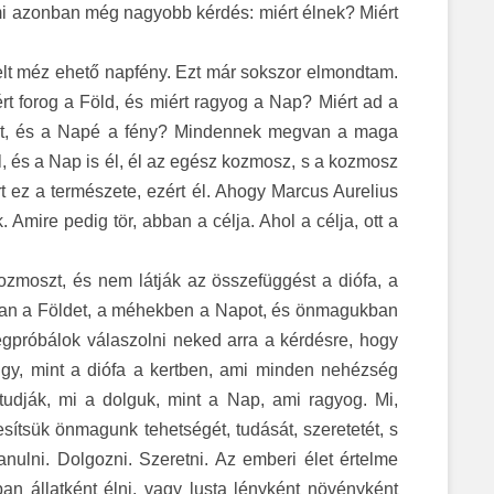
mi azonban még nagyobb kérdés: miért élnek? Miért
melt méz ehető napfény. Ezt már sokszor elmondtam.
rt forog a Föld, és miért ragyog a Nap? Miért ad a
élet, és a Napé a fény? Mindennek megvan a maga
él, és a Nap is él, él az egész kozmosz, s a kozmosz
 ez a természete, ezért él. Ahogy Marcus Aurelius
k. Amire pedig t
ö
r, abban a c
é
lja. Ahol a c
é
lja, ott a
kozmoszt, és nem látják az összefüggést a diófa, a
ban a Földet, a méhekben a Napot, és önmagukban
egpróbálok válaszolni neked arra a kérdésre, hogy
 úgy, mint a diófa a kertben, ami minden nehézség
tudják, mi a dolguk, mint a Nap, ami ragyog. Mi,
esítsük önmagunk tehetségét, tudását, szeretetét, s
ulni. Dolgozni. Szeretni. Az emberi élet értelme
n állatként élni, vagy lusta lényként növényként