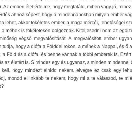
i. Az emberi élet értelme, hogy megtaláld, miben vagy jó, mihez é
érdés ahhoz képest, hogy a mindennapokban milyen ember vagy
ha lehet, akkor tökéletes ember, a maga mércéi, lehetőségei szer
a méhek is tökéletesen dolgoznak. Kiteljesedni nem az egoiz
minőség végső megvalósítását. A megvalósított ember ugya
 tudja, hogy a diófa a Földdel rokon, a méhek a Nappal, és 
 a Föld és a diófa, és benne vannak a többi emberek is. Ezé
 és az életért is. S mindez egy és ugyanaz, s minden mindennel
kell, hogy mindezt elhidd nekem, elv
égre ez csak egy lehul
dj, mondd el inkább te nekem, hogy mi a te válaszod, te mié
p?