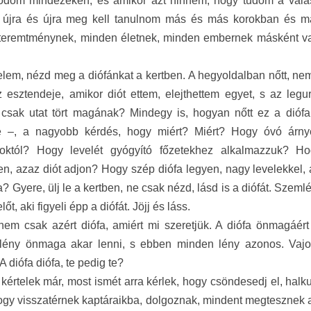
odom mindezeken, és amikor azt hinném, hogy tudom a válas
s újra és újra meg kell tanulnom más és más korokban és m
teremtménynek, minden életnek, minden embernek másként van
elem, n
ézd meg a diófánkat a kertben. A hegyoldalban nőtt, nem
z esztendeje, amikor diót ettem, elejthettem egyet, s az legu
 csak utat tört magának? Mindegy is, hogyan nőtt ez a dióf
e –, a nagyobb kérdés, hogy miért? Miért? Hogy óvó árny
októl? Hogy levelét gyógyító főzetekhez alkalmazzuk? 
n, azaz di
ó
t adjon? Hogy szép diófa legyen, nagy levelekkel,
fa? Gyere, ülj le a kertben, ne csak nézd, lásd is a diófát. Szeml
őt, aki figyeli épp a diófát. Jöjj és láss.
nem csak azért diófa, amiért mi szeretjük. A diófa önmagáért 
lény önmaga akar lenni, s ebben minden lény azonos. Vajo
A diófa diófa, te pedig te?
 k
értelek már, most ismét arra kérlek, hogy csöndesedj el, hal
ogy visszatérnek kaptáraikba, dolgoznak, mindent megtesznek a