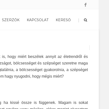
|
SZERZŐK
KAPCSOLAT
KERESŐ
 is, hogy miért beszélek annyit az életrendről és
gazságot, bölcsességet és szépséget szeretne maga
találnia, a bölcsességet gyakorolnia, a szépséget
 nem hagy nyugodni, hogy mégis miért?
g ha kissé össze is függenek. Magam is sokat