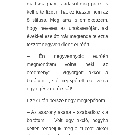
marhaságban, ráadásul még pénzt is
kell érte fizetni, hát ez igazán nem az
ő stílusa. Még arra is emlékeszem,
hogy nevetett az unokatesóján, aki
évekkel ezelőtt már megrendelte ezt a
tesztet negyvenkilenc euróért.
– Én negyvennyolc euróért
megmondtam volna neki az
eredményt – vigyorgott akkor a
barátom –, s ő megspórolhatott volna
egy egész eurócskát!
Ezek után persze hogy meglepődöm.
– Az asszony akarta – szabadkozik a
barátom. – Volt egy akció, hogyha
ketten rendeljük meg a cuccot, akkor