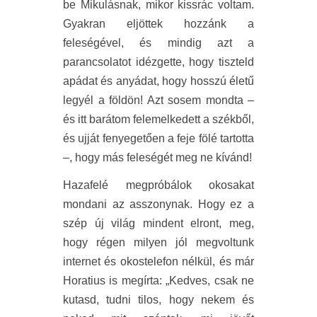
be Mikulásnak, mikor kissrác voltam.
Gyakran eljöttek hozzánk a
feleségével, és mindig azt a
parancsolatot idézgette, hogy tiszteld
apádat és anyádat, hogy hosszú életű
legyél a földön! Azt sosem mondta –
és itt barátom felemelkedett a székből,
és ujját fenyegetően a feje fölé tartotta
–, hogy más feleségét meg ne kívánd!
Hazafelé megpróbálok okosakat
mondani az asszonynak. Hogy ez a
szép új világ mindent elront, meg,
hogy régen milyen jól megvoltunk
internet és okostelefon nélkül, és már
Horatius is megírta: „Kedves, csak ne
kutasd, tudni tilos, hogy nekem és