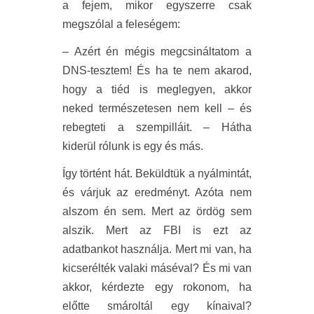
a fejem, mikor egyszerre csak
megszólal a feleségem:
– Azért én mégis megcsináltatom a
DNS-tesztem! És ha te nem akarod,
hogy a tiéd is meglegyen, akkor
neked természetesen nem kell – és
rebegteti a szempilláit. – Hátha
kiderül rólunk is egy és más.
Így történt hát. Beküldtük a nyálmintát,
és várjuk az eredményt. Azóta nem
alszom én sem. Mert az ördög sem
alszik. Mert az FBI is ezt az
adatbankot használja. Mert mi van, ha
kicserélték valaki máséval? És mi van
akkor, kérdezte egy rokonom, ha
előtte smároltál egy kínaival?