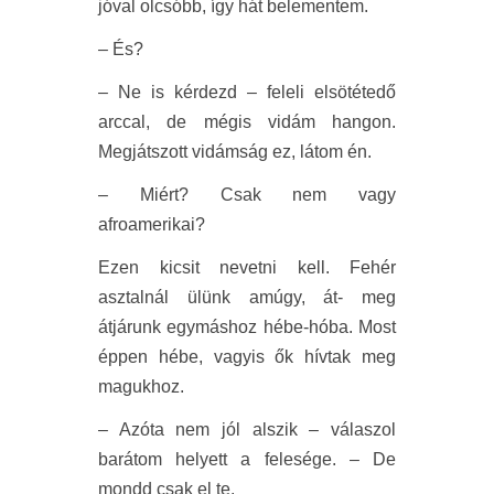
jóval olcsóbb, így hát belementem.
– És?
– Ne is kérdezd – feleli elsötétedő
arccal, de mégis vidám hangon.
Megjátszott vidámság ez, látom én.
– Miért? Csak nem vagy
afroamerikai?
Ezen kicsit nevetni kell. Fehér
asztalnál ülünk amúgy, át- meg
átjárunk egymáshoz hébe-hóba. Most
éppen hébe, vagyis ők hívtak meg
magukhoz.
– Azóta nem jól alszik – válaszol
barátom helyett a felesége. – De
mondd csak el te.