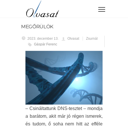
MEGŐRÜLÖK
2023. december 13.
Olvasat
Zsurnál
Gáspár Ferenc
– Csináltattunk DNS-tesztet – mondja
a barátom, akit már jó régen ismerek,
és tudom, ő soha nem hitt az efféle