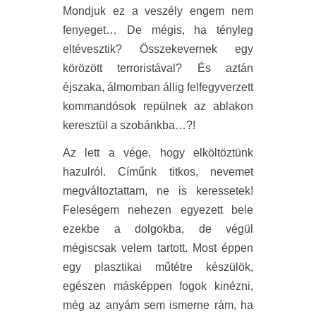
Mondjuk ez a veszély engem nem
fenyeget… De mégis, ha tényleg
eltévesztik? Összekevernek egy
körözött terroristával? És aztán
éjszaka, álmomban állig felfegyverzett
kommandósok repülnek az ablakon
keresztül a szobánkba…?!
Az lett a vége, hogy elköltöztünk
hazulról. Címűnk titkos, nevemet
megváltoztattam, ne is keressetek!
Feleségem nehezen egyezett bele
ezekbe a dolgokba, de végül
mégiscsak velem tartott. Most éppen
egy plasztikai műtétre készülök,
egészen másképpen fogok kinézni,
még az anyám sem ismerne rám, ha