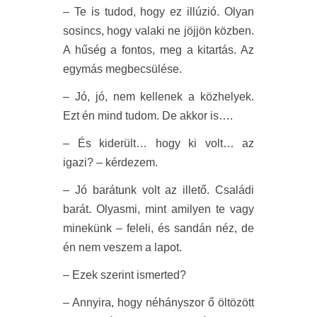
– Te is tudod, hogy ez illúzió. Olyan
sosincs, hogy valaki ne jöjjön közben.
A hűség a fontos, meg a kitartás. Az
egymás megbecsülése.
– Jó, jó, nem kellenek a közhelyek.
Ezt én mind tudom. De akkor is….
– És kiderült… hogy ki volt… az
igazi? – kérdezem.
– Jó barátunk volt az illető. Családi
barát. Olyasmi, mint amilyen te vagy
minekünk – feleli, és sandán néz, de
én nem veszem a lapot.
– Ezek szerint ismerted?
– Annyira, hogy néhányszor ő öltözött