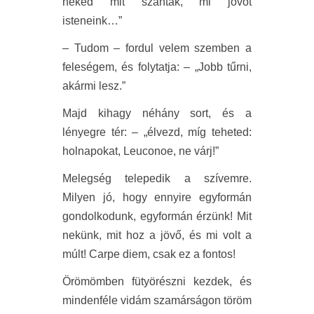
neked mit szántak, mi jövőt
isteneink…”
– Tudom – fordul velem szemben a
feleségem, és folytatja: – „Jobb tűrni,
akármi lesz.”
Majd kihagy néhány sort, és a
lényegre tér: – „élvezd, míg teheted:
holnapokat, Leuconoe, ne várj!”
Melegség telepedik a szívemre.
Milyen jó, hogy ennyire egyformán
gondolkodunk, egyformán érzünk! Mit
nekünk, mit hoz a jövő, és mi volt a
múlt! Carpe diem, csak ez a fontos!
Örömömben fütyörészni kezdek, és
mindenféle vidám szamárságon töröm