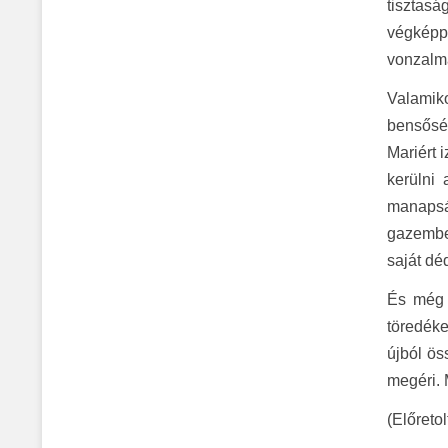
tisztasá
végképp 
vonzalma
Valamik
bensősé
Mariért 
kerülni
manapsá
gazember
saját dé
És még e
töredéke
újból ös
megéri. 
(Előreto