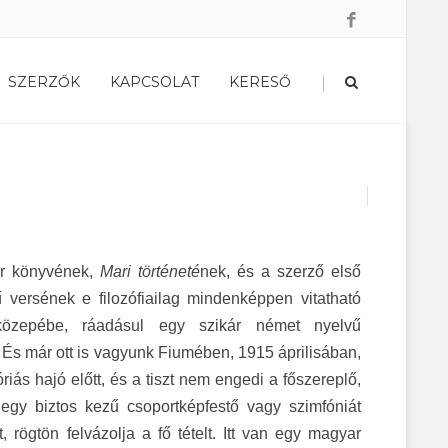
|
SZERZŐK
KAPCSOLAT
KERESŐ
or könyvének,
Mari történeté
nek, és a szerző első
versének e filozófiailag mindenképpen vitatható
 közepébe, ráadásul egy szikár német nyelvű
g. És már ott is vagyunk Fiumében, 1915 áprilisában,
riás hajó előtt, és a tiszt nem engedi a főszereplő,
t egy biztos kezű csoportképfestő vagy szimfóniát
rögtön felvázolja a fő tételt. Itt van egy magyar