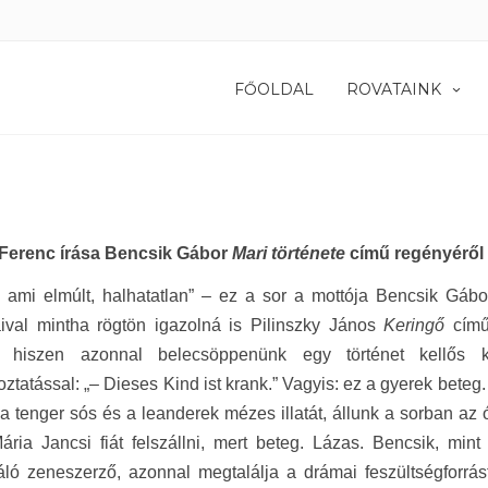
FŐOLDAL
ROVATAINK
Ferenc írása Bencsik Gábor
Mari története
című regényéről
, ami elmúlt, halhatatlan” – ez a sor a mottója Bencsik Gáb
ival mintha rögtön igazolná is Pilinszky János
Keringő
című 
át, hiszen azonnal belecsöppenünk egy történet kellős
koztatással: „– Dieses Kind ist krank.” Vagyis: ez a gyerek bete
a tenger sós és a leanderek mézes illatát, állunk a sorban az ó
ária Jancsi fiát felszállni, mert beteg. Lázas. Bencsik, min
ó zeneszerző, azonnal megtalálja a drámai feszültségforrást, 