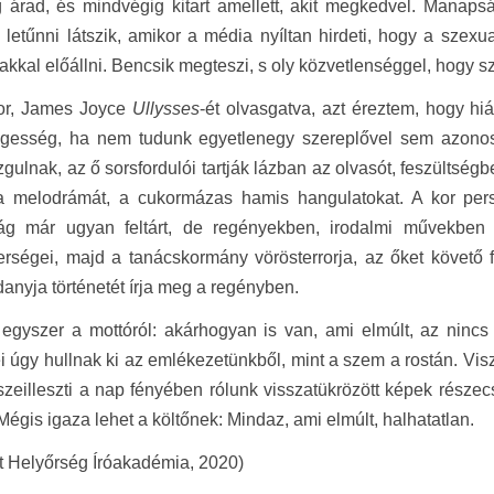
g árad, és mindvégig kitart amellett, akit megkedvel. Manaps
letűnni látszik, amikor a média nyíltan hirdeti, hogy a szexua
kkal előállni. Bencsik megteszi, s oly közvetlenséggel, hogy szi
or, James Joyce
Ullysses
-ét olvasgatva, azt éreztem, hogy h
gesség, ha nem tudunk egyetlenegy szereplővel sem azonosuln
izgulnak, az ő sorsfordulói tartják lázban az olvasót, feszültségb
 a melodrámát, a cukormázas hamis hangulatokat. A kor per
g már ugyan feltárt, de regényekben, irodalmi művekben ke
ségei, majd a tanácskormány vörösterrorja, az őket követő fe
danyja történetét írja meg a regényben.
gyszer a mottóról: akárhogyan is van, ami elmúlt, az nincs 
i úgy hullnak ki az emlékezetünkből, mint a szem a rostán. Vis
szeilleszti a nap fényében rólunk visszatükrözött képek részec
Mégis igaza lehet a költőnek: Mindaz, ami elmúlt, halhatatlan.
lt Helyőrség Íróakadémia, 2020)