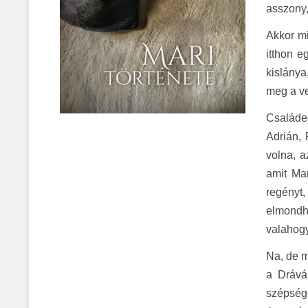
asszony,
Akkor mi
itthon e
kislánya
meg a ve
Családe
Adrián, 
volna, a
amit Ma
regényt
elmondh
valahogy
Na, de m
a Drává
szépsége