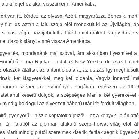
 aki a férjéhez akar visszamenni Amerikába.
ért van itt, kérdezi az olvasó. Azért, magyarázza Bencsik, mer
gy fiút, és aztán a falu szája elől menekült ki az Újvilágba, 
, s most végre hazajöhetett a fiúért, mert örökölt is egy darab s
le utazó kislányt vinné vissza Amerikába.
gyesítés, mondanánk mai szóval, ám akkoriban ilyesmivel a 
Fiuméből – ma Rijeka – indultak New Yorkba, de csak hathete
z olaszok átálltak az antant oldalára, az utazás így meghiúsult
rinak, két kisgyerekkel, meg kell oldania. Vagyis innentől 
, hanem szépen az események sorjában, egészen az 1919-e
atatlanul keserű dolgok, a szépséges Mari a két gyerekével 
 mindig boldogul az elveszett háború utáni felfordult világban.
itől gyönyörű – hisz elkoptatott a jelző! – ez a könyv? Talán att
n túli faluból az újonnan alakuló szerb–horvát világ elől á
s Marit mindig plátói szerelmek kísérik, férfiak segítik ügyes-ba