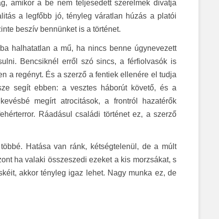
ág, amikor a be nem teljesedett szerelmek divatja
litás a legfőbb jó, tényleg váratlan húzás a platói
nte beszív bennünket is a történet.
iába halhatatlan a mű, ha nincs benne úgynevezett
i. Bencsiknél erről szó sincs, a férfiolvasók is
en a regényt. És a szerző a fentiek ellenére el tudja
sze segít ebben: a vesztes háborút követő, és a
vésbé megírt atrocitások, a frontról hazatérők
hérterror. Ráadásul családi történet ez, a szerző
többé. Hatása van ránk, kétségtelenül, de a múlt
zont ha valaki összeszedi ezeket a kis morzsákat, s
skéit, akkor tényleg igaz lehet. Nagy munka ez, de