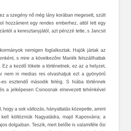
t ez a szegény nő még lány korában megesett, szült
ahol hozzáment egy rendes emberhez, attól lett egy
zántót a keresztanyjától, azt pénzzé tette, s Jancsit
kormányok nemigen foglalkoztak. Hajók jártak az
nként, s mire a következőre Mariék felszállhattak
. Ez a kezdő lökete a történetnek, ez az a helyzet,
már nem in medias res olvashatjuk ezt a gyönyörű
s esztendő második feléig. S hiába történnek
és a jelképesen Csinosnak elnevezett tehénkével
ól, hogy a sok változás, hányattatás közepette, amint
t kell költözniük Nagyatádra, majd Kaposvárra; a
jos dolgaiban. Teszik, mert belőle is valamiféle ősi