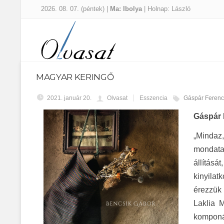
2026. 08. 07. (péntek) |
Ma: Ibolya
| Holnap: László
MAGYAR KERINGŐ
2021. január 20.
Olvasat
Esszencia
Gáspár Ferenc
Gáspár 
„Mindaz
mondata
állítás
kinyilat
érezzük 
Laklia M
komponál