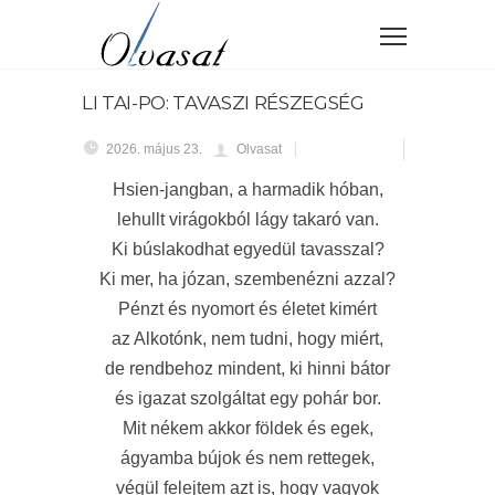
LI TAI-PO: TAVASZI RÉSZEGSÉG
2026. május 23.
Olvasat
Hsien-jangban, a harmadik hóban,
lehullt virágokból lágy takaró van.
Ki búslakodhat egyedül tavasszal?
Ki mer, ha józan, szembenézni azzal?
Pénzt és nyomort és életet kimért
az Alkotónk, nem tudni, hogy miért,
de rendbehoz mindent, ki hinni bátor
és igazat szolgáltat egy pohár bor.
Mit nékem akkor földek és egek,
ágyamba bújok és nem rettegek,
végül felejtem azt is, hogy vagyok