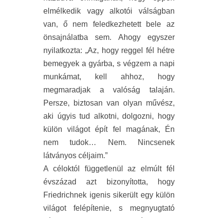
elmélkedik vagy alkotói válságban
van, ő nem feledkezhetett bele az
önsajnálatba sem. Ahogy egyszer
nyilatkozta: „Az, hogy reggel fél hétre
bemegyek a gyárba, s végzem a napi
munkámat, kell ahhoz, hogy
megmaradjak a valóság talaján.
Persze, biztosan van olyan művész,
aki úgyis tud alkotni, dolgozni, hogy
külön világot épít fel magának, Én
nem tudok… Nem. Nincsenek
látványos céljaim.”
A céloktól függetlenül az elmúlt fél
évszázad azt bizonyította, hogy
Friedrichnek igenis sikerült egy külön
világot felépítenie, s megnyugtató