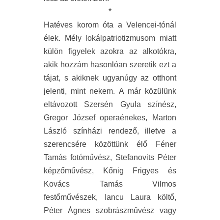
*
Hatéves korom óta a Velencei-tónál
élek. Mély lokálpatriotizmusom miatt
külön figyelek azokra az alkotókra,
akik hozzám hasonlóan szeretik ezt a
tájat, s akiknek ugyanúgy az otthont
jelenti, mint nekem. A már közülünk
eltávozott Szersén Gyula színész,
Gregor József operaénekes, Marton
László színházi rendező, illetve a
szerencsére közöttünk élő Féner
Tamás fotóművész, Stefanovits Péter
képzőművész, Kőnig Frigyes és
Kovács Tamás Vilmos
festőművészek, Iancu Laura költő,
Péter Ágnes szobrászművész vagy