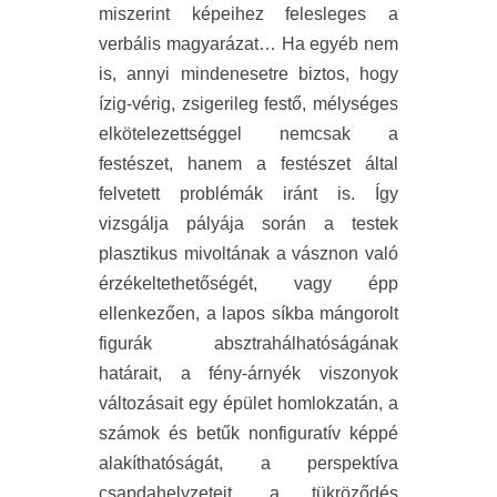
miszerint képeihez felesleges a
verbális magyarázat… Ha egyéb nem
is, annyi mindenesetre biztos, hogy
ízig-vérig, zsigerileg festő, mélységes
elkötelezettséggel nemcsak a
festészet, hanem a festészet által
felvetett problémák iránt is. Így
vizsgálja pályája során a testek
plasztikus mivoltának a vásznon való
érzékeltethetőségét, vagy épp
ellenkezően, a lapos síkba mángorolt
figurák absztrahálhatóságának
határait, a fény-árnyék viszonyok
változásait egy épület homlokzatán, a
számok és betűk nonfiguratív képpé
alakíthatóságát, a perspektíva
csapdahelyzeteit, a tükröződés