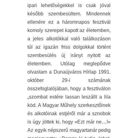
ipari lehetőségekkel is csak jóval
később szembesültem. Mindennek
ellenére ez a háromnapos fesztivál
komoly szerepet kapott az életemben,
a jeles alkotókkal való találkozáson
túl az igazán friss dolgokkal történt
szembesülés új irányt nyitott az
életemben. Utólag meglepődve
olvastam
a Dunaújváros Hírlap 1991.
október 29-i számának
összefoglalójában, hogy a fesztiválon
„szombat estére lassan leszállt a lila
köd. A Magyar Műhely szerkesztőinek
és alkotóinak estjéről már a sznobok
is úgy jöttek ki, hogy »Ezt már ne…!«
Az egyik népszerű magyartanár pedig