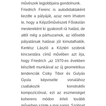
művészek legjobbjaira gondolnunk.
Friedrich Ferenc is autodidaktaként
kezdte a pályáját, azaz nem írhatom
le, hogy a Képzőművészeti Főiskolán
mestereként ki gyakorolt rá hatást, de
attól még a párhuzamok, az idősebb
pályatársak hatásai jól kimutathatók.
Kertész László a
Köztéri szobrok
kincsestára
című művében azt írja,
hogy Friedrich „az 1970-es években
készített munkáival az új geometrikus
tendenciák Csiky Tibor és Gulyás
Gyula képviselte vonalához
csatlakozik konstruktív
kompozícióival, ezt az eszmeiséget
koherens módon érleli tovább
műveiben szinte a mai napig. Szobrait