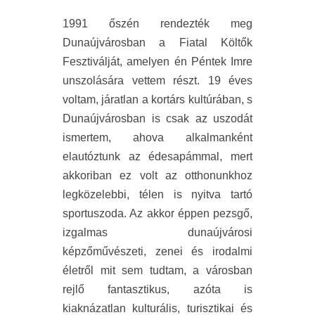
1991 őszén rendezték meg
Dunaújvárosban a Fiatal Költők
Fesztiválját, amelyen én Péntek Imre
unszolására vettem részt. 19 éves
voltam, járatlan a kortárs kultúrában, s
Dunaújvárosban is csak az uszodát
ismertem, ahova alkalmanként
elautóztunk az édesapámmal, mert
akkoriban ez volt az otthonunkhoz
legközelebbi, télen is nyitva tartó
sportuszoda. Az akkor éppen pezsgő,
izgalmas
dunaújvárosi
képzőművészeti, zenei és irodalmi
életről mit sem tudtam, a városban
rejlő fantasztikus, azóta is
kiaknázatlan kulturális, turisztikai és