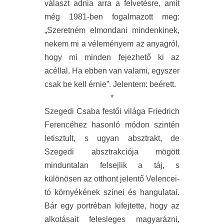
választ adnia arra a felvetésre, amit
még 1981-ben fogalmazott meg:
„Szeretném elmondani mindenkinek,
nekem mi a véleményem az anyagról,
hogy mi minden fejezhető ki az
acéllal. Ha ebben van valami, egyszer
csak be kell érnie”. Jelentem: beérett.
*
Szegedi Csaba festői világa Friedrich
Ferencéhez hasonló módon szintén
letisztult, s ugyan absztrakt, de
Szegedi absztrakciója mögött
minduntalan felsejlik a táj, s
különösen az otthont jelentő Velencei-
tó környékének színei és hangulatai.
Bár egy portréban kifejtette, hogy az
alkotásait felesleges magyarázni,