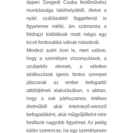
éppen Szegedi Csaba festőművész
munkássága lakóhelyüktől, illetve a
nyári szállásuktól függetlenül is
figyelemre méltó, ám számomra a
földrajzi kötődésük miatt mégis egy
kicsit fontosabbá válnak másoknál.
Mindezt azért írom le, mert vallom,
hogy a személyes viszonyulások, a
szubjektív elemek, a véletlen
találkozások igenis fontos szerepet
játszanak az ember befogadói
attitűdjének alakulásában, s abban,
hogy a sok párhuzamos, értékes
életműből akár értelmező-elemző
befogadóként, akár műgyűjtőként mire
fordítunk nagyobb figyelmet. Az pedig
külön szerencse, ha egy személyesen