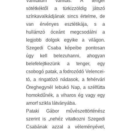
Vanitatum vanitas. A tenger
sötétkéktől a türkizzöldig játszó
színkavalkádjának sincs értelme, de
van érvényes esztétikája, s a
hullámzó óceánt megcsodálni a
legjobb dolgok egyike a világon.
Szegedi Csaba képeibe pontosan
úgy kell belezuhanni, ahogyan
belefelejtkezünk a tenger, egy
csobogó patak, a fodrozódó Velencei-
tó, a ringatózó nádasok, a fehérvári
Öreghegynél lebukó Nap, a szélfútta
homokdűnék, a viharos ég vagy egy
amorf szikla látványába.
Pataki Gábor művészettörténész
szerint is „nehéz vitatkozni Szegedi
Csabának azzal a véleményével,