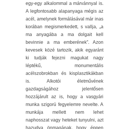
egy-egy alkalommal a márvánnyal is.
A legfontosabb alapanyaga mégis az
acél, amelynek formálásával már inas
korában megismerkedett, s vallja, „a
ma anyagába a ma dolgait kell
bevinnie a ma emberének”. Azon
kevesek közé tartozik, akik egyaránt
ki tudják fejezni magukat nagy
léptékű, monumentális
acélszobrokban és kisplasztikákban
is. Alkotói életművének
gazdagságához jelentősen
hozzájárult az is, hogy a vasgyári
munka szigorú fegyelemre nevelte. A
munkája mellett nem lehet
naphosszat vagy heteket tunyulni, azt
hazudva önmagának, hogy éppen