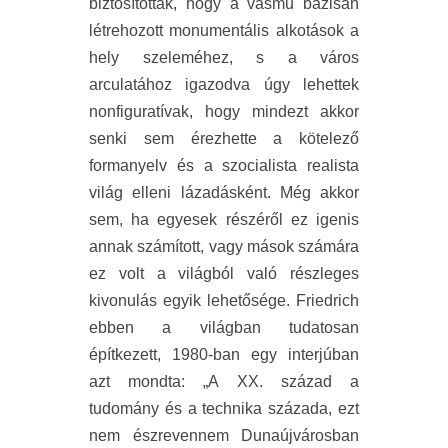
biztosították, hogy a vasmű bázisán
létrehozott monumentális alkotások a
hely szeleméhez, s a város
arculatához igazodva úgy lehettek
nonfiguratívak, hogy mindezt akkor
senki sem érezhette a kötelező
formanyelv és a szocialista realista
világ elleni lázadásként. Még akkor
sem, ha egyesek részéről ez igenis
annak számított, vagy mások számára
ez volt a világból való részleges
kivonulás egyik lehetősége. Friedrich
ebben a világban tudatosan
építkezett, 1980-ban egy interjúban
azt mondta: „A XX. század a
tudomány és a technika százada, ezt
nem észrevennem Dunaújvárosban