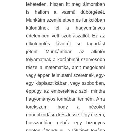
lehetetlen, hiszen itt még álmomban
is hallom a vasmű dübörgését.
Munkáim szemléletben és funkcióban
különülnek el a hagyományos
értelemben vett szobrászattól. Ez az
elkülönülés távolról se tagadást
jelent. Munkáimban az alkotói
folyamatnak a korábbinál szervesebb
része a matematika, amit megoldani
vagy éppen felmutatni szeretnék, egy-
egy kisplasztikában, vagy szoborban,
éppúgy az emberekhez szól, mintha
hagyományos formában tenném. Arra
törekszem, hogy a nézőket
gondolkodásra késztesse. Úgy érzem,
bosszantóan nehéz egy bizonyos
ponton átlendülni, a látványt tovább