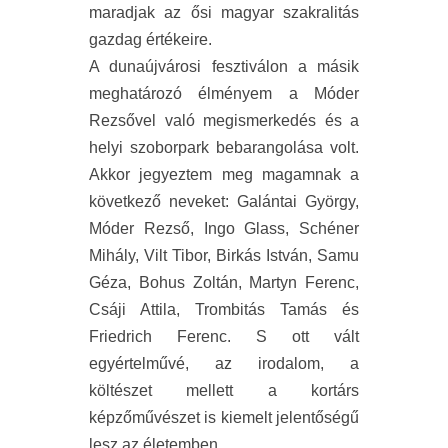
maradjak az ősi magyar szakralitás
gazdag értékeire.
A dunaújvárosi fesztiválon a másik
meghatározó élményem a Móder
Rezsővel való megismerkedés és a
helyi szoborpark bebarangolása volt.
Akkor jegyeztem meg magamnak a
következő neveket: Galántai György,
Móder Rezső, Ingo Glass, Schéner
Mihály, Vilt Tibor, Birkás István, Samu
Géza, Bohus Zoltán, Martyn Ferenc,
Csáji Attila, Trombitás Tamás és
Friedrich Ferenc. S ott vált
egyértelművé, az irodalom, a
költészet mellett a kortárs
képzőművészet is kiemelt jelentőségű
lesz az életemben.