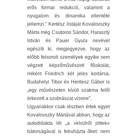
erős formai redukció, valamint a
nyugalom és dinamika ellentéte
jellemzi.” Kertész listáját Kovalovszky
Márta még Csutoros Sándor, Harasztÿ
István és Pauer Gyula nevével
egészíti ki, megjegyezve, hogy az
előbb felsorolt személyek egyike sem
végzett képzőművészeti főiskolát,
miként Friedrich két jeles kortársa,
Budahelyi Tibor és Heritesz Gábor is
„egy művészeten kívüli szakma felől
érkezett a szobrászat vizeire”.
Ugyanakkor csak részben értek egyet
Kovalovszky Mártával abban, hogy az
autodidakta lét „a »kívülről jöttek«
bátorságával is felruházta őket: nem