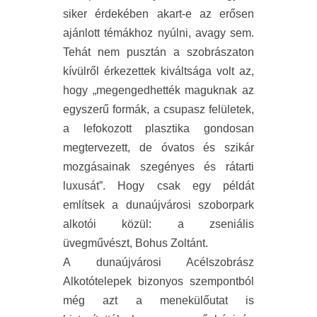
siker érdekében akart-e az erősen
ajánlott témákhoz nyúlni, avagy sem.
Tehát nem pusztán a szobrászaton
kívülről érkezettek kiváltsága volt az,
hogy „megengedhették maguknak az
egyszerű formák, a csupasz felületek,
a lefokozott plasztika gondosan
megtervezett, de óvatos és szikár
mozgásainak szegényes és rátarti
luxusát”. Hogy csak egy példát
említsek a dunaújvárosi szoborpark
alkotói közül: a zseniális
üvegművészt, Bohus Zoltánt.
A dunaújvárosi Acélszobrász
Alkotótelepek bizonyos szempontból
még azt a menekülőutat is