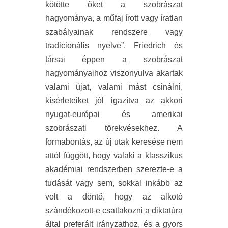
kötötte őket a szobrászat
hagyománya, a műfaj írott vagy íratlan
szabályainak rendszere vagy
tradicionális nyelve”. Friedrich és
társai éppen a szobrászat
hagyományaihoz viszonyulva akartak
valami újat, valami mást csinálni,
kísérleteiket jól igazítva az akkori
nyugat-európai és amerikai
szobrászati törekvésekhez. A
formabontás, az új utak keresése nem
attól függött, hogy valaki a klasszikus
akadémiai rendszerben szerezte-e a
tudását vagy sem, sokkal inkább az
volt a döntő, hogy az alkotó
szándékozott-e csatlakozni a diktatúra
által preferált irányzathoz, és a gyors