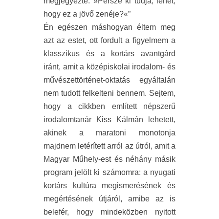
megjegyezte: »Persze ki tudja, lehet,
hogy ez a jövő zenéje?«”
Én egészen máshogyan éltem meg
azt az estet, ott fordult a figyelmem a
klasszikus és a kortárs avantgárd
iránt, amit a középiskolai irodalom- és
művészettörténet-oktatás egyáltalán
nem tudott felkelteni bennem. Sejtem,
hogy a cikkben említett népszerű
irodalomtanár Kiss Kálmán lehetett,
akinek a maratoni monotonja
majdnem letérített arról az útról, amit a
Magyar Műhely-est és néhány másik
program jelölt ki számomra: a nyugati
kortárs kultúra megismerésének és
megértésének útjáról, amibe az is
belefér, hogy mindeközben nyitott