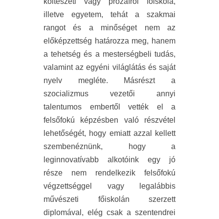
költészeti vagy prózaírói főiskola,
illetve egyetem, tehát a szakmai
rangot és a minőséget nem az
előképzettség határozza meg, hanem
a tehetség és a mesterségbeli tudás,
valamint az egyéni világlátás és saját
nyelv megléte. Másrészt a
szocializmus vezetői annyi
talentumos embertől vették el a
felsőfokú képzésben való részvétel
lehetőségét, hogy emiatt azzal kellett
szembenéznünk, hogy a
leginnovatívabb alkotóink egy jó
része nem rendelkezik felsőfokú
végzettséggel vagy legalábbis
művészeti főiskolán szerzett
diplomával, elég csak a szentendrei