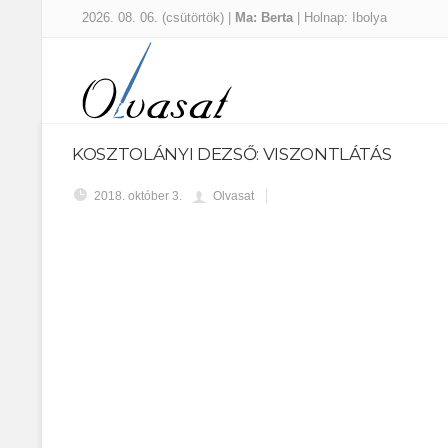
2026. 08. 06. (csütörtök) |
Ma: Berta
| Holnap: Ibolya
KOSZTOLÁNYI DEZSŐ: VISZONTLÁTÁS
2018. október 3.
Olvasat