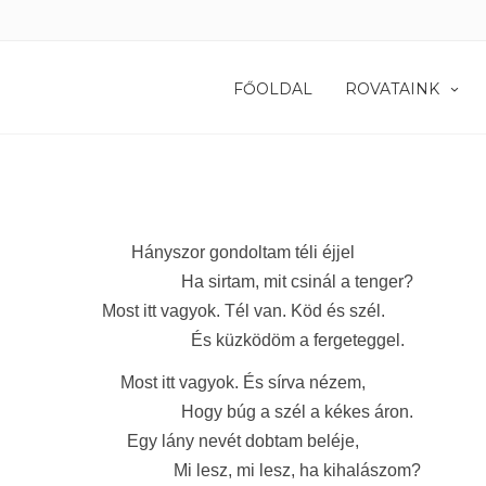
FŐOLDAL
ROVATAINK
Hányszor gondoltam téli éjjel
Ha sirtam, mit csinál a tenger?
Most itt vagyok. Tél van. Köd és szél.
És küzködöm a fergeteggel.
Most itt vagyok. És sírva nézem,
Hogy búg a szél a kékes áron.
Egy lány nevét dobtam beléje,
Mi lesz, mi lesz, ha kihalászom?