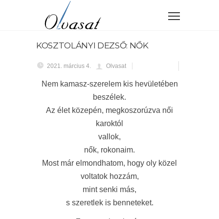
KOSZTOLÁNYI DEZSŐ: NŐK
2021. március 4.
Olvasat
Nem kamasz-szerelem kis hevületében
beszélek.
Az élet közepén, megkoszorúzva női
karoktól
vallok,
nők, rokonaim.
Most már elmondhatom, hogy oly közel
voltatok hozzám,
mint senki más,
s szeretlek is benneteket.