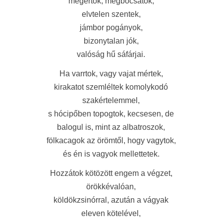
megértők, megbocsátók,
elvtelen szentek,
jámbor pogányok,
bizonytalan jók,
valóság hű sáfárjai.
Ha varrtok, vagy vajat mértek,
kirakatot szemléltek komolykodó
szakértelemmel,
s hócipőben topogtok, kecsesen, de
balogul is, mint az albatroszok,
fölkacagok az örömtől, hogy vagytok,
és én is vagyok mellettetek.
Hozzátok kötözött engem a végzet,
örökkévalóan,
köldökzsinórral, azután a vágyak
eleven kötelével,