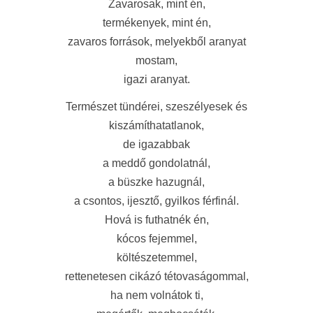
Zavarosak, mint én,
termékenyek, mint én,
zavaros források, melyekből aranyat
mostam,
igazi aranyat.
Természet tündérei, szeszélyesek és
kiszámíthatatlanok,
de igazabbak
a meddő gondolatnál,
a büszke hazugnál,
a csontos, ijesztő, gyilkos férfinál.
Hová is futhatnék én,
kócos fejemmel,
költészetemmel,
rettenetesen cikázó tétovaságommal,
ha nem volnátok ti,