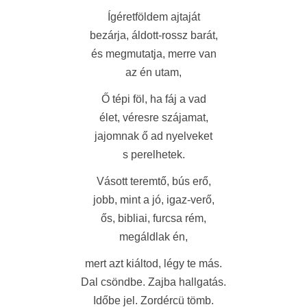
Ígéretföldem ajtaját
bezárja, áldott-rossz barát,
és megmutatja, merre van
az én utam,
Ő tépi föl, ha fáj a vad
élet, véresre szájamat,
jajomnak ő ad nyelveket
s perelhetek.
Vásott teremtő, bús erő,
jobb, mint a jó, igaz-verő,
ős, bibliai, furcsa rém,
megáldlak én,
mert azt kiáltod, légy te más.
Dal csöndbe. Zajba hallgatás.
Időbe jel. Zordércü tömb.