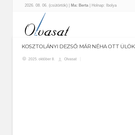
2026. 08. 06. (csütörtök) |
Ma: Berta
| Holnap: Ibolya
KOSZTOLÁNYI DEZSŐ: MÁR NÉHA OTT ÜLÖK
2025. október 8.
Olvasat