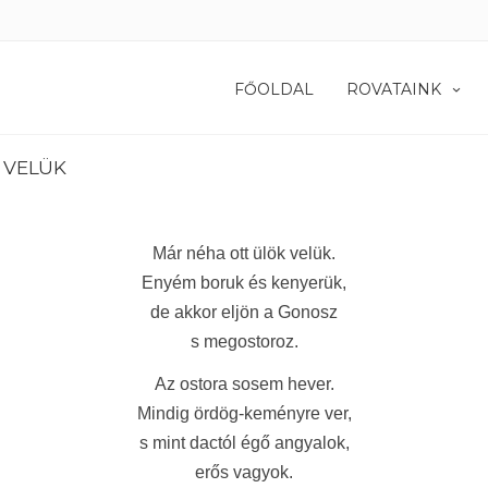
FŐOLDAL
ROVATAINK
 VELÜK
Már néha ott ülök velük.
Enyém boruk és kenyerük,
de akkor eljön a Gonosz
s megostoroz.
Az ostora sosem hever.
Mindig ördög-keményre ver,
s mint dactól égő angyalok,
erős vagyok.