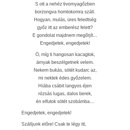
S ott a nehéz tivornyagőzben
borzongva homlokomra száll.
Hogyan, mulás, üres feledtség
győz itt az emberész felett?
E gondolat majdnem megőrjít…
Engedjetek, engedjetek!
Ó, míg ti hangosan kacagtok,
árnyak beszélgetnek velem.
Nekem bukás, sötét kudarc az,
mi nektek édes győzelem.
Hiába csábit langyos éjen
rózsás lugas, dalos berek,
én elfutok sötét szobámba…
Engedjetek, engedjetek!
Szálljunk előre! Csak te légy itt,