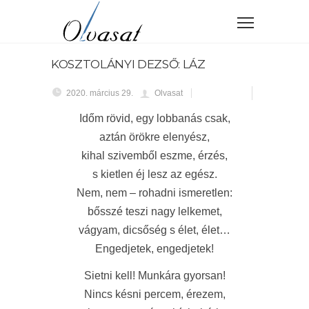
KOSZTOLÁNYI DEZSŐ: LÁZ
2020. március 29.
Olvasat
Időm rövid, egy lobbanás csak,
aztán örökre elenyész,
kihal szivemből eszme, érzés,
s kietlen éj lesz az egész.
Nem, nem – rohadni ismeretlen:
bősszé teszi nagy lelkemet,
vágyam, dicsőség s élet, élet…
Engedjetek, engedjetek!
Sietni kell! Munkára gyorsan!
Nincs késni percem, érezem,