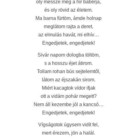
oly messze még a hír babérja,
és oly rövid az életem.
Ma barna fürtöm, ámde holnap
meglátom rajta a deret,
az elmulás havát, mi elhív…
Engedjetek, engedjetek!
Sivár napom dologba töltöm,
s a hosszu éjet átirom.
Tollam rohan bús sejtelemtől,
látom az éjszakán sirom.
Miért kacagtok vídor ifjak
ott a vidám pohár megett?
Nem áll kezembe jól a kancsó…
Engedjetek, engedjetek!
Vígságotok úgysem vidít fel,
mert érezem, jön a halál.