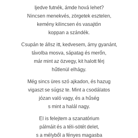
Ijedve futnék, ámde hová lehet?
Nincsen menekvés, zörgetek esztelen,
kemény kilincsen és vasajtón
koppan a szándék.
Csupán te állsz itt, kedvesem, árny gyanánt,
távolba mosva, sápatag és merőn,
már mint az özvegy, kit halott férj
hűtlenül elhágy.
Még sincs üres szó ajkadon, és hazug
vigaszt se súgsz te. Mint a csodálatos
józan való vagy, és a hűség
s mint a halál nagy.
El is felejtem a szanatórium
pálmáit és a téli-sötét delet,
s a mélyből a fényes magasba