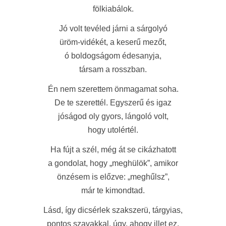
fölkiabálok.
Jó volt tevéled járni a sárgolyó
üröm-vidékét, a keserű mezőt,
ó boldogságom édesanyja,
társam a rosszban.
Én nem szerettem önmagamat soha.
De te szerettél. Egyszerű és igaz
jóságod oly gyors, lángoló volt,
hogy utolértél.
Ha fújt a szél, még át se cikázhatott
a gondolat, hogy „meghülök”, amikor
önzésem is előzve: „meghűlsz”,
már te kimondtad.
Lásd, így dicsérlek szakszerü, tárgyias,
pontos szavakkal, úgy, ahogy illet ez,