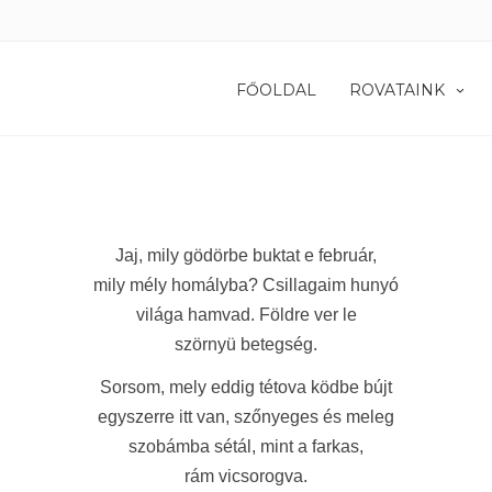
FŐOLDAL
ROVATAINK
Jaj, mily gödörbe buktat e február,
mily mély homályba? Csillagaim hunyó
világa hamvad. Földre ver le
szörnyü betegség.
Sorsom, mely eddig tétova ködbe bújt
egyszerre itt van, szőnyeges és meleg
szobámba sétál, mint a farkas,
rám vicsorogva.