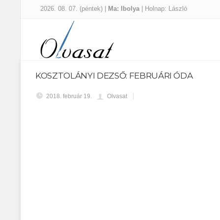
2026. 08. 07. (péntek) |
Ma: Ibolya
| Holnap: László
KOSZTOLÁNYI DEZSŐ: FEBRUÁRI ÓDA
2018. február 19.
Olvasat