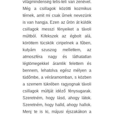
világmindenség telis-teli van zenével.
Még a csillagok közötti kozmikus
térnek, amit mi csak űrnek nevezünk
is van hangja. Ezen az űrön át küldik
csillagok messzi fényeiket a távoli
múltból. Kifekszek az égbolt alá,
köröttem tücskök ciripelnek a fűben,
kutyám szuszog mellettem, az
atmoszféra nagy és láthatatlan
légtömegekkel áramlik felettem és
bennem, lehatolva egész mélyen a
tüdőmbe, a véráramomban, s közben
a szemem tükrében ragyognak távoli
csillagok múltját idéző fénysugarak.
Szeretném, hogy lásd, ahogy látok.
Szeretném, hogy halld, ahogy hallok.
Menj te is ki, májusi éjszakákon a