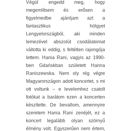
Végül engedd meg, hogy
megemlítsem és erősen a
figyelmedbe ajánljam azt a
fantasztikus hölgyet
Lengyelországból, aki minden
lemezével abszolút csodálatomat
váltotta ki eddig, s feltétlen rajongója
lettem. Hania Rani, vagyis az 1990-
ben Gdańskban született Hanna
Raniszewska. Nem oly rég végre
Magyarországon adott koncertet, s mi
ott voltunk – e levelemhez csatolt
fotókat a barátom ezen a koncerten
készítette. De bevallom, amennyire
szeretem Hania Rani zenéjét, ez a
koncert legalább olyan szörnyű
élmény volt. Egyszerűen nem értem,