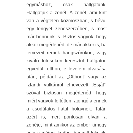
egymáshoz, csak hallgatunk.
Hallgatjuk a zenét. A zenét, ami kint
van a végtelen kozmoszban, s bévül
egy lengyel zeneszerzőben, s most
már bennünk is. Biztos vagyok, hogy
akkor megértenéd, de már akkor is, ha
lemezeit remek hangszórókon, vagy
kiváló füleseken keresztül hallgatod
egyedül, otthon, e levelem olvasása
után, például az „Otthont” vagy az
izlandi vulkánról elnevezett „Esját”,
szóval biztosan megértenéd, hogy
miért vagyok feltétlen rajongója ennek
a csodálatos fiatal hölgynek. Talán
azért is, mert pontosan olyan a
zenéje, mint amikor az ember kimegy
este a májusi kertbe, hanyatt fekszik,