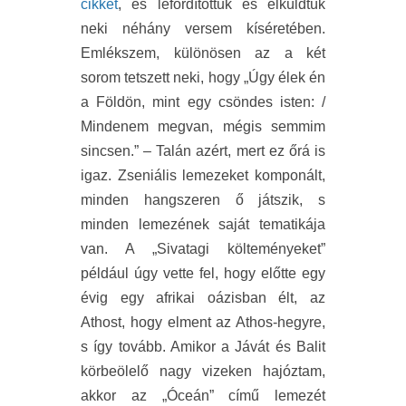
cikket
, és lefordítottuk és elküldtük
neki néhány versem kíséretében.
Emlékszem, különösen az a két
sorom tetszett neki, hogy „Úgy élek én
a Földön, mint egy csöndes isten: /
Mindenem megvan, mégis semmim
sincsen.” – Talán azért, mert ez őrá is
igaz. Zseniális lemezeket komponált,
minden hangszeren ő játszik, s
minden lemezének saját tematikája
van. A „Sivatagi költeményeket”
például úgy vette fel, hogy előtte egy
évig egy afrikai oázisban élt, az
Athost, hogy elment az Athos-hegyre,
s így tovább. Amikor a Jávát és Balit
körbeölelő nagy vizeken hajóztam,
akkor az „Óceán” című lemezét