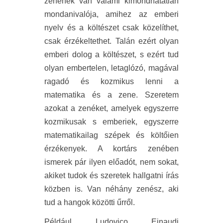
zenének van valami kimondhatatlan
mondanivalója, amihez az emberi
nyelv és a költészet csak közelíthet,
csak érzékeltethet. Talán ezért olyan
emberi dolog a költészet, s ezért tud
olyan embertelen, letaglózó, magával
ragadó és kozmikus lenni a
matematika és a zene. Szeretem
azokat a zenéket, amelyek egyszerre
kozmikusak s emberiek, egyszerre
matematikailag szépek és költőien
érzékenyek. A kortárs zenében
ismerek pár ilyen előadót, nem sokat,
akiket tudok és szeretek hallgatni írás
közben is. Van néhány zenész, aki
tud a hangok közötti űrről.
Például Ludovico Einaudi