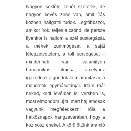
Nagyon sokféle zenét szeretek, de
nagyon kevés zene van, amit írás
közben hallgatni tudok. Legtöbbször,
amikor írok, teljes a csönd, de persze
ilyenkor is hallom a szél sustorgását,
a méhek zümmögését, a saját
lélegzetvételem, a toll sercegését –
mindennek van valamilyen
harmonikus ritmusa, amelyhez
igazodnak a gondolataim áramlásai, a
mondatok egymásutánjai. Írtam már
neked, kerti levélben is, versben is,
most elmondom újra, mert hajlamosak
vagyunk megfeledkezni róla a
hétköznapok hangzavarában, hogy a
kozmosz énekel. A körülöttünk áramló