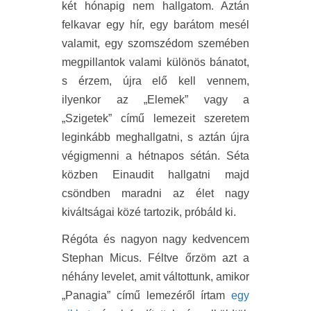
két hónapig nem hallgatom. Aztán
felkavar egy hír, egy barátom mesél
valamit, egy szomszédom szemében
megpillantok valami különös bánatot,
s érzem, újra elő kell vennem,
ilyenkor az „Elemek” vagy a
„Szigetek” című lemezeit szeretem
leginkább meghallgatni, s aztán újra
végigmenni a hétnapos sétán. Séta
közben Einaudit hallgatni majd
csöndben maradni az élet nagy
kiváltságai közé tartozik, próbáld ki.
Régóta és nagyon nagy kedvencem
Stephan Micus. Féltve őrzöm azt a
néhány levelet, amit váltottunk, amikor
„Panagia” című lemezéről írtam
egy