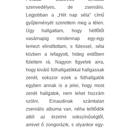
szenvedélyes, de zseniális.
Legjobban a „Hét nap séta” című
gyűjteményét szerettem meg a télen.
Úgy hallgattam, hogy hétfőtől
vasárnapig mindennap egy-egy
lemezt elindítottam, s fülessel, séta
közben a lefagyott, hideg erdőben
füleltem rá. Nagyon figyelek arra,
hogy kiváló fülhallgatókkal hallgassak
zenét, sokszor ezek a fülhallgatók
egyben annak is a jelei, hogy most
zenét hallgatok, nem lehet hozzám
szólni. Einaudinak számtalan
zseniális albuma van, néha telítődök
attól az érzelmi sokszínűségtől,
amivel ő zongorázik, s olyankor egy-