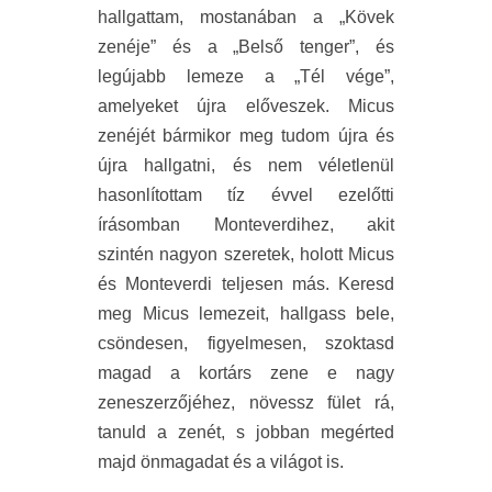
hallgattam, mostanában a „Kövek
zenéje” és a „Belső tenger”, és
legújabb lemeze a „Tél vége”,
amelyeket újra előveszek. Micus
zenéjét bármikor meg tudom újra és
újra hallgatni, és nem véletlenül
hasonlítottam tíz évvel ezelőtti
írásomban Monteverdihez, akit
szintén nagyon szeretek, holott Micus
és Monteverdi teljesen más. Keresd
meg Micus lemezeit, hallgass bele,
csöndesen, figyelmesen, szoktasd
magad a kortárs zene e nagy
zeneszerzőjéhez, növessz fület rá,
tanuld a zenét, s jobban megérted
majd önmagadat és a világot is.