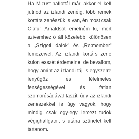
Ha Micust hallottál már, akkor el kell
jutnod az izlandi zenéig, több remek
kortárs zenészük is van, én most csak
Ólafur Arnaldsot emelném ki, mert
szívemhez ő áll közelebb, különösen
a „Szigeti dalok” és „Re:member”
lemezeivel. Az izlandi kortárs zene
külön esszét érdemelne, de bevallom,
hogy amint az izlandi táj is egyszerre
lenyűgöz és félelmetes
fenségességével és fátlan
szomorúságával taszít, úgy az izlandi
zenészekkel is úgy vagyok, hogy
mindig csak egy-egy lemezt tudok
végighallgatni, s utána szünetet kell
tartanom.