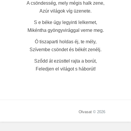
A csöndesség, mely mégis halk zene,
Azúr világok víg üzenete.
S e béke úgy legyinti lelkemet,
Mikéntha gyöngyvirággal verne meg.
Ó tiszaparti holdas éj, te mély,
Szívembe csöndet és békét zenélj.
Sződd át ezüsttel rajta a borút,
Feledjen el világot s háborút!
Olvasat
© 2026