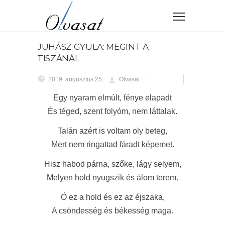
JUHÁSZ GYULA: MEGINT A
TISZÁNÁL
2019. augusztus 25.
Olvasat
Egy nyaram elmúlt, fénye elapadt
És téged, szent folyóm, nem láttalak.
Talán azért is voltam oly beteg,
Mert nem ringattad fáradt képemet.
Hisz habod párna, szőke, lágy selyem,
Melyen hold nyugszik és álom terem.
Ó ez a hold és ez az éjszaka,
A csöndesség és békesség maga.