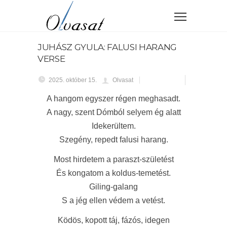
JUHÁSZ GYULA: FALUSI HARANG
VERSE
2025. október 15.
Olvasat
A hangom egyszer régen meghasadt.
A nagy, szent Dómból selyem ég alatt
Idekerültem.
Szegény, repedt falusi harang.
Most hirdetem a paraszt-születést
És kongatom a koldus-temetést.
Giling-galang
S a jég ellen védem a vetést.
Ködös, kopott táj, fázós, idegen