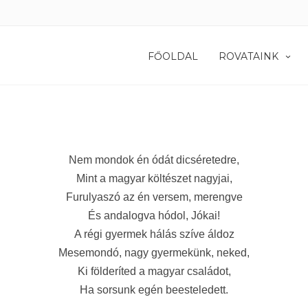
FŐOLDAL
ROVATAINK
Nem mondok én ódát dicséretedre,
Mint a magyar költészet nagyjai,
Furulyaszó az én versem, merengve
És andalogva hódol, Jókai!
A régi gyermek hálás szíve áldoz
Mesemondó, nagy gyermekünk, neked,
Ki földeríted a magyar családot,
Ha sorsunk egén beesteledett.