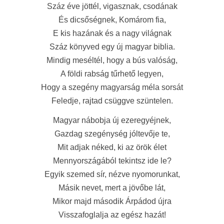
Száz éve jöttél, vigasznak, csodának
És dicsőségnek, Komárom fia,
E kis hazának és a nagy világnak
Száz könyved egy új magyar biblia.
Mindig meséltél, hogy a bús valóság,
A földi rabság tűrhető legyen,
Hogy a szegény magyarság méla sorsát
Feledje, rajtad csüggve szüntelen.
Magyar nábobja új ezeregyéjnek,
Gazdag szegénység jóltevője te,
Mit adjak néked, ki az örök élet
Mennyországából tekintsz ide le?
Egyik szemed sír, nézve nyomorunkat,
Másik nevet, mert a jövőbe lát,
Mikor majd második Árpádod újra
Visszafoglalja az egész hazát!