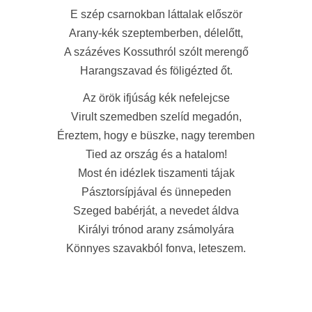
E szép csarnokban láttalak először
Arany-kék szeptemberben, délelőtt,
A százéves Kossuthról szólt merengő
Harangszavad és föligézted őt.
Az örök ifjúság kék nefelejcse
Virult szemedben szelíd megadón,
Éreztem, hogy e büszke, nagy teremben
Tied az ország és a hatalom!
Most én idézlek tiszamenti tájak
Pásztorsípjával és ünnepeden
Szeged babérját, a nevedet áldva
Királyi trónod arany zsámolyára
Könnyes szavakból fonva, leteszem.