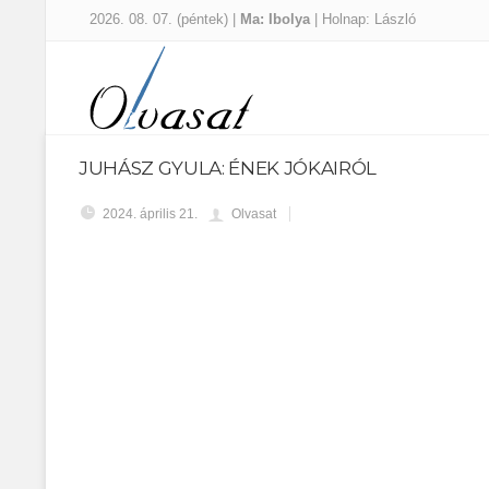
2026. 08. 07. (péntek) |
Ma: Ibolya
| Holnap: László
JUHÁSZ GYULA: ÉNEK JÓKAIRÓL
2024. április 21.
Olvasat