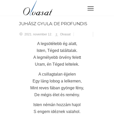
JUHÁSZ GYULA: DE PROFUNDIS
2021. november 12.
Olvasat
A legsötétebb ég alatt,
Isten, Téged találtalak.
A legmélyebb örvény felett
Uram, én Téged leltelek.
A csillagtalan éjjelen
Egy láng lobog a lelkemen,
Mint reves fában gyönge fény,
De mégis élet és remény.
Isten némán hozzám hajol
S engem idéznek valahol.