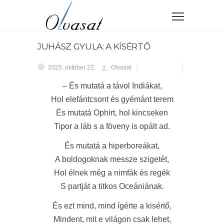
JUHÁSZ GYULA: A KÍSÉRTŐ
2025. október 22.
Olvasat
– És mutatá a távol Indiákat,
Hol elefántcsont és gyémánt terem
És mutatá Ophirt, hol kincseken
Tipor a láb s a föveny is opált ad.
És mutatá a hiperboreákat,
A boldogoknak messze szigetét,
Hol élnek még a nimfák és regék
S partját a titkos Oceániának.
És ezt mind, mind ígérte a kisértő,
Mindent, mit e világon csak lehet,