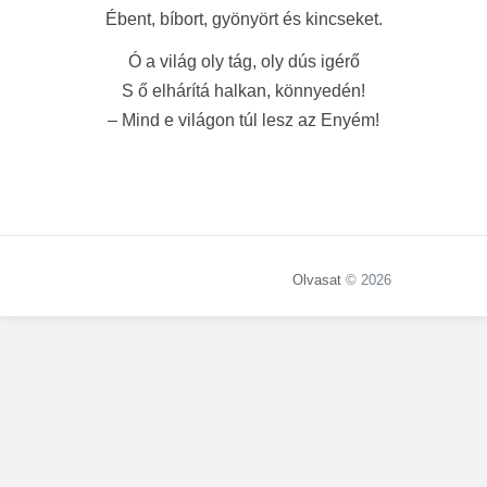
Ébent, bíbort, gyönyört és kincseket.
Ó a világ oly tág, oly dús igérő
S ő elhárítá halkan, könnyedén!
– Mind e világon túl lesz az Enyém!
Olvasat
© 2026