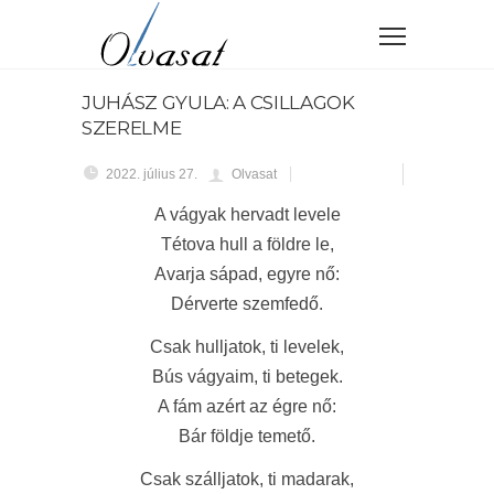
JUHÁSZ GYULA: A CSILLAGOK
SZERELME
2022. július 27.
Olvasat
A vágyak hervadt levele
Tétova hull a földre le,
Avarja sápad, egyre nő:
Dérverte szemfedő.
Csak hulljatok, ti levelek,
Bús vágyaim, ti betegek.
A fám azért az égre nő:
Bár földje temető.
Csak szálljatok, ti madarak,